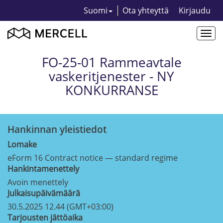
Suomi
Ota yhteyttä
Kirjaudu
Togg
navi
FO-25-01 Rammeavtale
vaskeritjenester - NY
KONKURRANSE
Hankinnan yleistiedot
Lomake
eForm 16 Contract notice — standard regime
Hankintamenettely
Avoin menettely
Julkaisupäivämäärä
30.5.2025 12.44 (GMT+03:00)
Tarjousten jättöaika