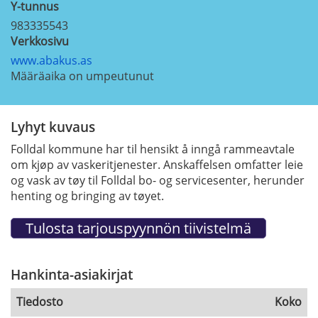
Y-tunnus
983335543
Verkkosivu
www.abakus.as
Määräaika on umpeutunut
Lyhyt kuvaus
Folldal kommune har til hensikt å inngå rammeavtale
om kjøp av
vaskeritjenester. Anskaffelsen omfatter leie
og vask av tøy til Folldal bo- og servicesenter, herunder
henting og bringing av tøyet.
Hankinta-asiakirjat
Tiedosto
Koko