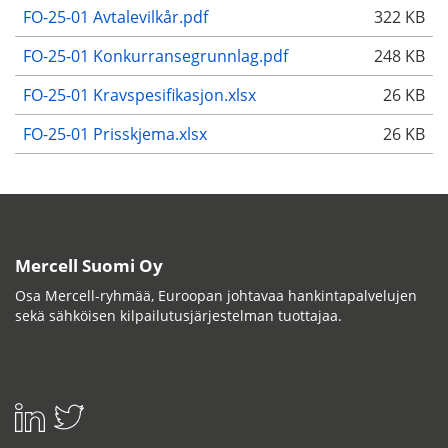
FO-25-01 Avtalevilkår.pdf
322 KB
FO-25-01 Konkurransegrunnlag.pdf
248 KB
FO-25-01 Kravspesifikasjon.xlsx
26 KB
FO-25-01 Prisskjema.xlsx
26 KB
Mercell Suomi Oy
Osa Mercell-ryhmää, Euroopan johtavaa hankintapalvelujen
sekä sähköisen kilpailutusjärjestelman tuottajaa.