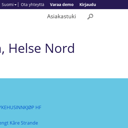
Suomi
Ota yhteyttä
Varaa demo
Kirjaudu
Asiakastuki
m, Helse Nord
YKEHUSINNKJØP HF
engt Kåre Strande