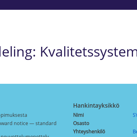
deling: Kvalitetssyste
Hankintayksikkö
sopimuksesta
Nimi
S
award notice — standard
Osasto
Yhteyshenkilö
B
 neuvottelumenettely