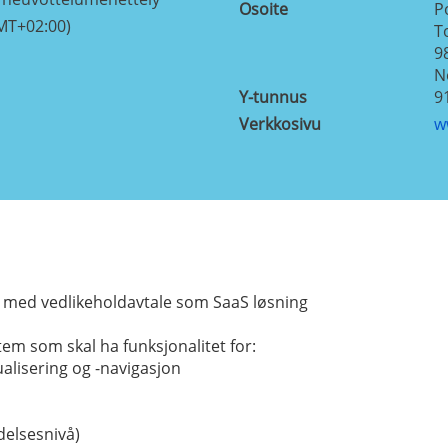
Osoite
P
MT+02:00)
T
9
N
Y-tunnus
9
Verkkosivu
w
m med vedlikeholdavtale som SaaS løsning
tem som skal ha funksjonalitet for:
alisering og -navigasjon
delsesnivå)