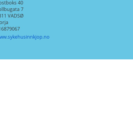
ostboks 40
ollbugata 7
811
VADSØ
orja
16879067
ww.sykehusinnkjop.no