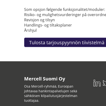
Som opsjon følgende funksjonalitet/moduler:
Risiko- og mulighetsvurderinger på overordne
Revisjon og tilsyn
Handlings- og tiltaksplaner
Årshjul
Mercell Suomi Oy
Osa Mercell-ryhmää, Euroopan
johtavaa hankintapalvelujen sekä
sähköisen kilpailutusjärjestelman
tuottajaa.