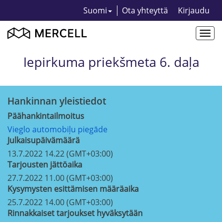
Suomi
Ota yhteyttä
Kirjaudu
Togg
navi
Iepirkuma priekšmeta 6. daļa
Hankinnan yleistiedot
Päähankintailmoitus
Vieglo automobiļu piegāde
Julkaisupäivämäärä
13.7.2022 14.22 (GMT+03:00)
Tarjousten jättöaika
27.7.2022 11.00 (GMT+03:00)
Kysymysten esittämisen määräaika
25.7.2022 14.00 (GMT+03:00)
Rinnakkaiset tarjoukset hyväksytään