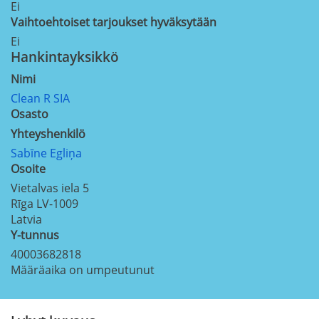
Ei
Vaihtoehtoiset tarjoukset hyväksytään
Ei
Hankintayksikkö
Nimi
Clean R SIA
Osasto
Yhteyshenkilö
Sabīne Egliņa
Osoite
Vietalvas iela 5
Rīga
LV-1009
Latvia
Y-tunnus
40003682818
Määräaika on umpeutunut