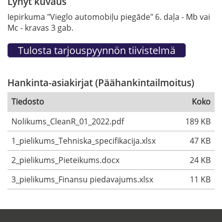
Lyhyt kuvaus
Iepirkuma "Vieglo automobiļu piegāde" 6. daļa - Mb vai
Mc - kravas 3 gab.
Hankinta-asiakirjat (Päähankintailmoitus)
Tiedosto
Koko
Nolikums_CleanR_01_2022.pdf
189 KB
1_pielikums_Tehniska_specifikacija.xlsx
47 KB
2_pielikums_Pieteikums.docx
24 KB
3_pielikums_Finansu piedavajums.xlsx
11 KB