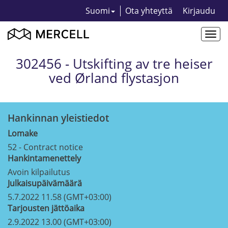
Suomi
Ota yhteyttä
Kirjaudu
Togg
navi
302456 - Utskifting av tre heiser
ved Ørland flystasjon
Hankinnan yleistiedot
Lomake
52 - Contract notice
Hankintamenettely
Avoin kilpailutus
Julkaisupäivämäärä
5.7.2022 11.58 (GMT+03:00)
Tarjousten jättöaika
2.9.2022 13.00 (GMT+03:00)