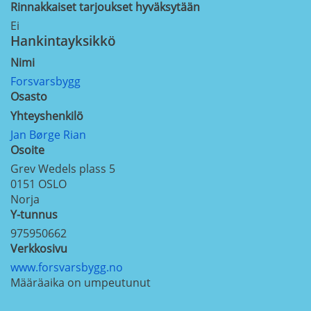
Rinnakkaiset tarjoukset hyväksytään
Ei
Hankintayksikkö
Nimi
Forsvarsbygg
Osasto
Yhteyshenkilö
Jan Børge Rian
Osoite
Grev Wedels plass 5
0151
OSLO
Norja
Y-tunnus
975950662
Verkkosivu
www.forsvarsbygg.no
Määräaika on umpeutunut