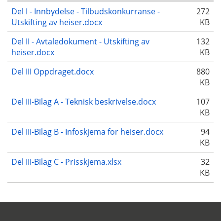
Del I - Innbydelse - Tilbudskonkurranse -
272
Utskifting av heiser.docx
KB
Del II - Avtaledokument - Utskifting av
132
heiser.docx
KB
Del III Oppdraget.docx
880
KB
Del III-Bilag A - Teknisk beskrivelse.docx
107
KB
Del III-Bilag B - Infoskjema for heiser.docx
94
KB
Del III-Bilag C - Prisskjema.xlsx
32
KB