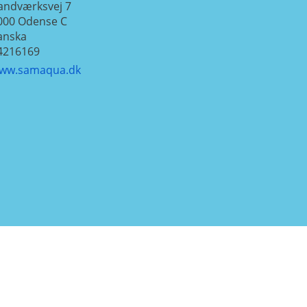
andværksvej 7
000
Odense C
anska
4216169
ww.samaqua.dk