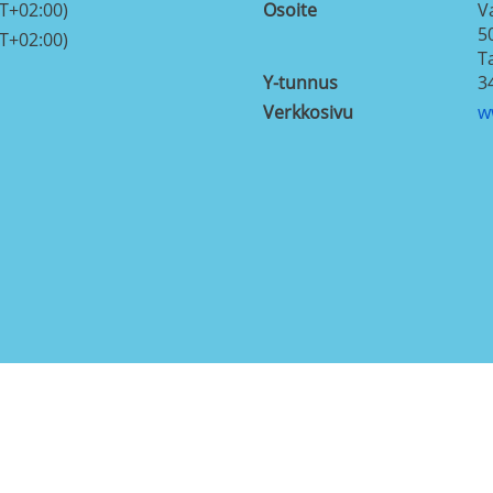
T+02:00)
Osoite
V
5
T+02:00)
T
Y-tunnus
3
Verkkosivu
w