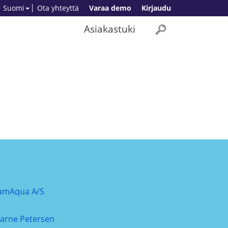
Suomi
Ota yhteyttä
Varaa demo
Kirjaudu
Asiakastuki
amAqua A/S
jarne Petersen