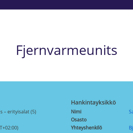
Fjernvarmeunits
Hankintayksikkö
 – erityisalat (5)
Nimi
S
Osasto
T+02:00)
Yhteyshenkilö
B