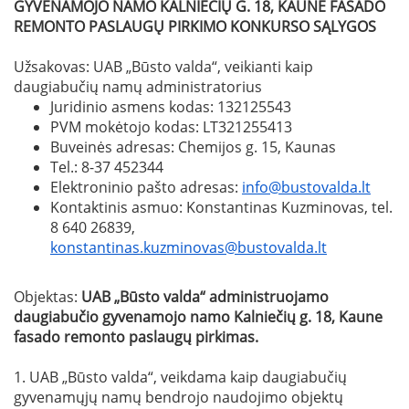
GYVENAMOJO NAMO KALNIEČIŲ G. 18, KAUNE FASADO
REMONTO PASLAUGŲ
PIRKIMO KONKURSO SĄLYGOS
Užsakovas: UAB „Būsto valda“, veikianti kaip
daugiabučių namų administratorius
Juridinio asmens kodas: 132125543
PVM mokėtojo kodas: LT321255413
Buveinės adresas: Chemijos g. 15, Kaunas
Tel.: 8-37 452344
Elektroninio pašto adresas:
info@bustovalda.lt
Kontaktinis asmuo: Konstantinas Kuzminovas, tel.
8 640 26839,
konstantinas.kuzminovas@bustovalda.lt
Objektas:
UAB „Būsto valda“ administruojamo
daugiabučio gyvenamojo namo Kalniečių g. 18, Kaune
fasado remonto paslaugų pirkimas.
1. UAB „Būsto valda“, veikdama kaip daugiabučių
gyvenamųjų namų bendrojo naudojimo objektų