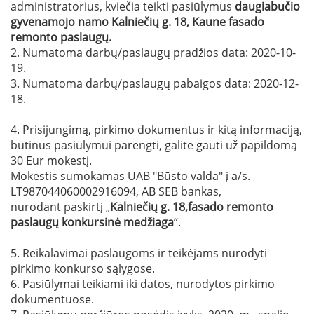
administratorius, kviečia teikti pasiūlymus
daugiabučio
gyvenamojo namo
Kalniečių g
. 18
, Kaune fasado
remonto paslaugų
.
2. Numatoma darbų/paslaugų pradžios data: 2020-10-
19.
3. Numatoma darbų/paslaugų pabaigos data: 2020-12-
18.
4. Prisijungimą, pirkimo dokumentus ir kitą informaciją,
būtinus pasiūlymui parengti, galite gauti už papildomą
30 Eur mokestį.
Mokestis sumokamas UAB "Būsto valda" į a/s.
LT987044060002916094, AB SEB bankas,
nurodant paskirtį „
Kalniečių g. 18
,fasado remonto
paslaugų
konkursinė medžiaga
“.
5. Reikalavimai paslaugoms ir teikėjams nurodyti
pirkimo konkurso sąlygose.
6. Pasiūlymai teikiami iki datos, nurodytos pirkimo
dokumentuose.