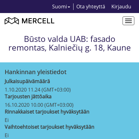
Suomi
Ota yhteyttä
Kirjaudu
Togg
navi
Būsto valda UAB: fasado
remontas, Kalniečių g. 18, Kaune
Hankinnan yleistiedot
Julkaisupäivämäärä
1.10.2020 11.24 (GMT+03:00)
Tarjousten jättöaika
16.10.2020 10.00 (GMT+03:00)
Rinnakkaiset tarjoukset hyväksytään
Ei
Vaihtoehtoiset tarjoukset hyväksytään
Ei