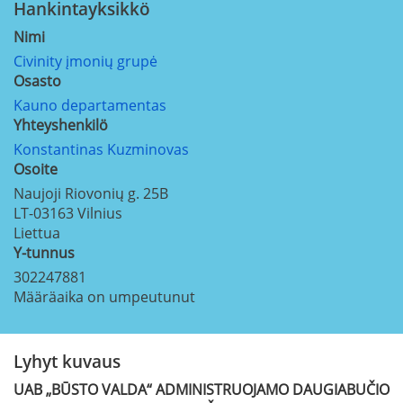
Hankintayksikkö
Nimi
Civinity įmonių grupė
Osasto
Kauno departamentas
Yhteyshenkilö
Konstantinas Kuzminovas
Osoite
Naujoji Riovonių g. 25B
LT-03163
Vilnius
Liettua
Y-tunnus
302247881
Määräaika on umpeutunut
Lyhyt kuvaus
UAB „BŪSTO VALDA“ ADMINISTRUOJAMO DAUGIABUČIO