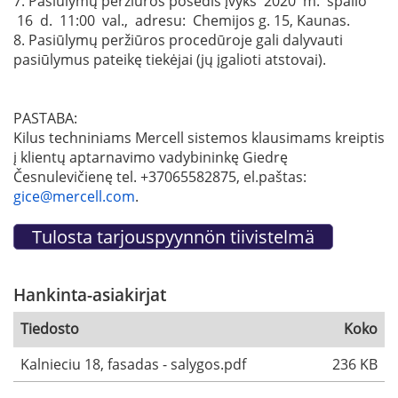
7. Pasiūlymų peržiūros posėdis įvyks 2020 m. spalio
16 d. 11:00 val., adresu: Chemijos g. 15, Kaunas.
8. Pasiūlymų peržiūros procedūroje gali dalyvauti
pasiūlymus pateikę tiekėjai (jų įgalioti atstovai).
PASTABA:
Kilus techniniams Mercell sistemos klausimams kreiptis
į klientų aptarnavimo vadybininkę Giedrę
Česnulevičienę tel. +37065582875, el.paštas:
gice@mercell.com
.
Hankinta-asiakirjat
Tiedosto
Koko
Kalnieciu 18, fasadas - salygos.pdf
236 KB