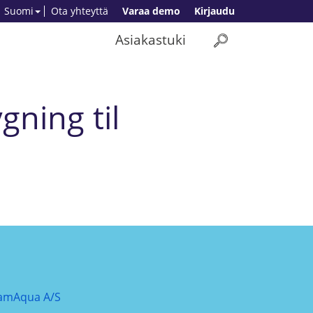
Suomi
Ota yhteyttä
Varaa demo
Kirjaudu
Asiakastuki
gning til
amAqua A/S