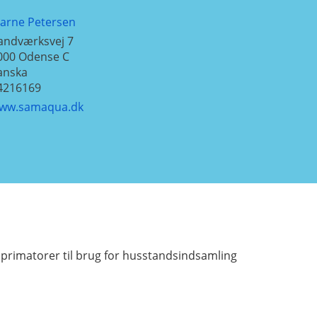
jarne Petersen
andværksvej 7
000
Odense C
anska
4216169
ww.samaqua.dk
primatorer til brug for husstandsindsamling