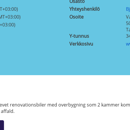
Osasto
T+03:00)
Yhteyshenkilö
B
MT+03:00)
Osoite
V
5
+03:00)
T
Y-tunnus
3
Verkkosivu
w
drevet renovationsbiler med overbygning som 2 kammer kom
affald.