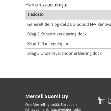
Hankinta-asiakirjat
Tiedosto
Generelt del 1 og del 2 EU-udbud FFV Renova
Bilag 2 Konsortieerklæring.docx
Bilag 1 Planlægning.pdf
Bilag 3 Underleverandør erklæring.docx
Mercell Suomi Oy
Osa Mercell-ryhmää, Euroopan
johtavaa hankintapalvelujen sekä