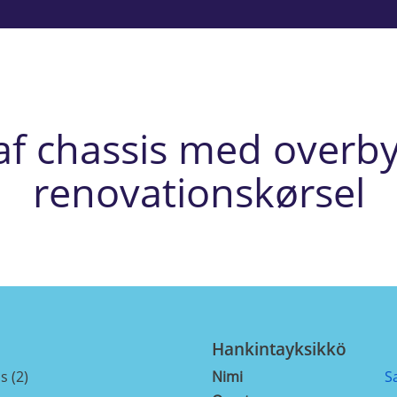
f chassis med overby
renovationskørsel
Hankintayksikkö
s (2)
Nimi
S