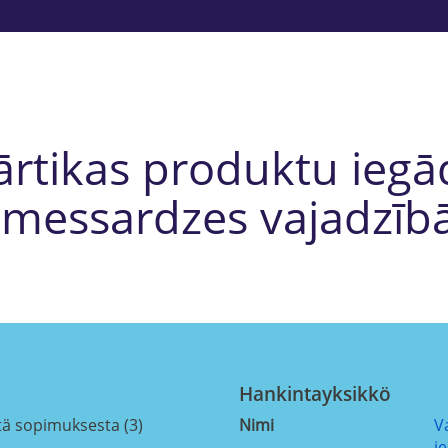
rtikas produktu ieg
messardzes vajadzī
Hankintayksikkö
tä sopimuksesta (3)
Nimi
V
i