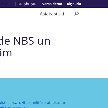
Suomi
Ota yhteyttä
Varaa demo
Kirjaudu
Asiakastuki
āde NBS un
bām
alsts aizsardzības militāro objektu un
epirkumu centrs