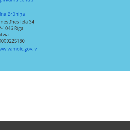
līna Brūniņa
rnestīnes iela 34
V-1046
Rīga
atvia
0009225180
ww.vamoic.gov.lv