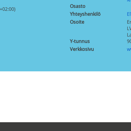
Osasto
+02:00)
Yhteyshenkilö
E
Osoite
E
L
L
Y-tunnus
9
Verkkosivu
w