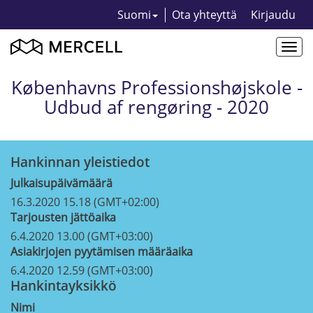
Suomi
Ota yhteyttä
Kirjaudu
Togg
navi
Københavns Professionshøjskole -
Udbud af rengøring - 2020
Hankinnan yleistiedot
Julkaisupäivämäärä
16.3.2020 15.18 (GMT+02:00)
Tarjousten jättöaika
6.4.2020 13.00 (GMT+03:00)
Asiakirjojen pyytämisen määräaika
6.4.2020 12.59 (GMT+03:00)
Hankintayksikkö
Nimi