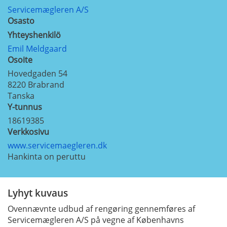
Servicemægleren A/S
Osasto
Yhteyshenkilö
Emil Meldgaard
Osoite
Hovedgaden 54
8220
Brabrand
Tanska
Y-tunnus
18619385
Verkkosivu
www.servicemaegleren.dk
Hankinta on peruttu
Lyhyt kuvaus
Ovennævnte udbud af rengøring gennemføres af
Servicemægleren A/S på vegne af Københavns