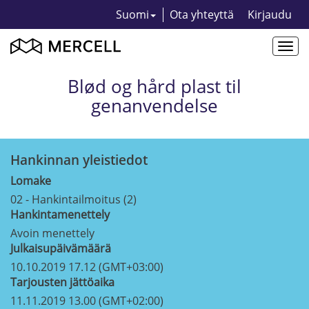
Suomi
Ota yhteyttä
Kirjaudu
Togg
navi
Blød og hård plast til
genanvendelse
Hankinnan yleistiedot
Lomake
02 - Hankintailmoitus (2)
Hankintamenettely
Avoin menettely
Julkaisupäivämäärä
10.10.2019 17.12 (GMT+03:00)
Tarjousten jättöaika
11.11.2019 13.00 (GMT+02:00)