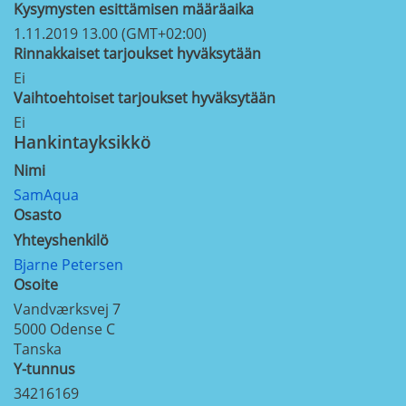
Kysymysten esittämisen määräaika
1.11.2019 13.00 (GMT+02:00)
Rinnakkaiset tarjoukset hyväksytään
Ei
Vaihtoehtoiset tarjoukset hyväksytään
Ei
Hankintayksikkö
Nimi
SamAqua
Osasto
Yhteyshenkilö
Bjarne Petersen
Osoite
Vandværksvej 7
5000
Odense C
Tanska
Y-tunnus
34216169