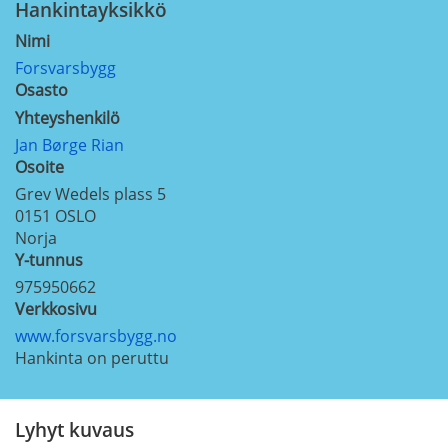
Hankintayksikkö
Nimi
Forsvarsbygg
Osasto
Yhteyshenkilö
Jan Børge Rian
Osoite
Grev Wedels plass 5
0151
OSLO
Norja
Y-tunnus
975950662
Verkkosivu
www.forsvarsbygg.no
Hankinta on peruttu
Lyhyt kuvaus