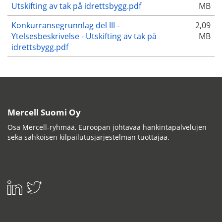
Utskifting av tak på idrettsbygg.pdf
MB
Konkurransegrunnlag del III -
2,09
Ytelsesbeskrivelse - Utskifting av tak på
MB
idrettsbygg.pdf
Mercell Suomi Oy
Osa Mercell-ryhmää, Euroopan johtavaa hankintapalvelujen
sekä sähköisen kilpailutusjärjestelman tuottajaa.