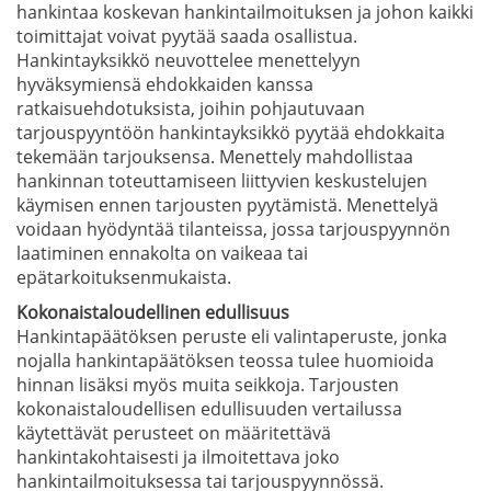
hankintaa koskevan hankintailmoituksen ja johon kaikki
toimittajat voivat pyytää saada osallistua.
Hankintayksikkö neuvottelee menettelyyn
hyväksymiensä ehdokkaiden kanssa
ratkaisuehdotuksista, joihin pohjautuvaan
tarjouspyyntöön hankintayksikkö pyytää ehdokkaita
tekemään tarjouksensa. Menettely mahdollistaa
hankinnan toteuttamiseen liittyvien keskustelujen
käymisen ennen tarjousten pyytämistä. Menettelyä
voidaan hyödyntää tilanteissa, jossa tarjouspyynnön
laatiminen ennakolta on vaikeaa tai
epätarkoituksenmukaista.
Kokonaistaloudellinen edullisuus
Hankintapäätöksen peruste eli valintaperuste, jonka
nojalla hankintapäätöksen teossa tulee huomioida
hinnan lisäksi myös muita seikkoja. Tarjousten
kokonaistaloudellisen edullisuuden vertailussa
käytettävät perusteet on määritettävä
hankintakohtaisesti ja ilmoitettava joko
hankintailmoituksessa tai tarjouspyynnössä.