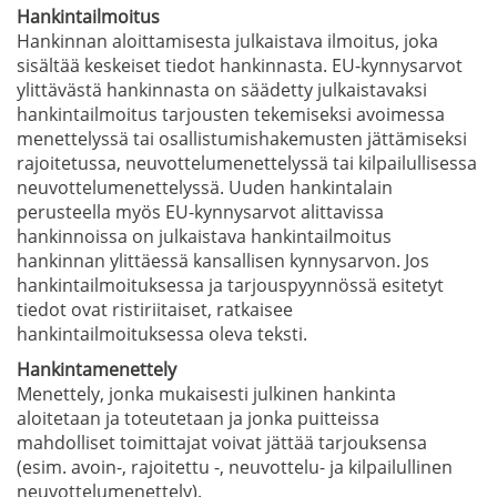
Hankintailmoitus
Hankinnan aloittamisesta julkaistava ilmoitus, joka
sisältää keskeiset tiedot hankinnasta. EU-kynnysarvot
ylittävästä hankinnasta on säädetty julkaistavaksi
hankintailmoitus tarjousten tekemiseksi avoimessa
menettelyssä tai osallistumishakemusten jättämiseksi
rajoitetussa, neuvottelumenettelyssä tai kilpailullisessa
neuvottelumenettelyssä. Uuden hankintalain
perusteella myös EU-kynnysarvot alittavissa
hankinnoissa on julkaistava hankintailmoitus
hankinnan ylittäessä kansallisen kynnysarvon. Jos
hankintailmoituksessa ja tarjouspyynnössä esitetyt
tiedot ovat ristiriitaiset, ratkaisee
hankintailmoituksessa oleva teksti.
Hankintamenettely
Menettely, jonka mukaisesti julkinen hankinta
aloitetaan ja toteutetaan ja jonka puitteissa
mahdolliset toimittajat voivat jättää tarjouksensa
(esim. avoin-, rajoitettu -, neuvottelu- ja kilpailullinen
neuvottelumenettely).