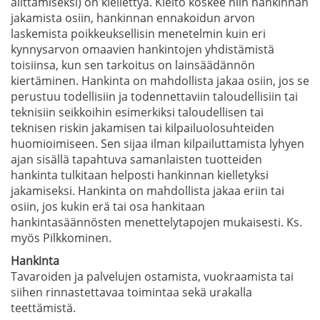
alittamiseksi) on kiellettyä. Kielto koskee niin hankinnan
jakamista osiin, hankinnan ennakoidun arvon
laskemista poikkeuksellisin menetelmin kuin eri
kynnysarvon omaavien hankintojen yhdistämistä
toisiinsa, kun sen tarkoitus on lainsäädännön
kiertäminen. Hankinta on mahdollista jakaa osiin, jos se
perustuu todellisiin ja todennettaviin taloudellisiin tai
teknisiin seikkoihin esimerkiksi taloudellisen tai
teknisen riskin jakamisen tai kilpailuolosuhteiden
huomioimiseen. Sen sijaa ilman kilpailuttamista lyhyen
ajan sisällä tapahtuva samanlaisten tuotteiden
hankinta tulkitaan helposti hankinnan kielletyksi
jakamiseksi. Hankinta on mahdollista jakaa eriin tai
osiin, jos kukin erä tai osa hankitaan
hankintasäännösten menettelytapojen mukaisesti. Ks.
myös Pilkkominen.
Hankinta
Tavaroiden ja palvelujen ostamista, vuokraamista tai
siihen rinnastettavaa toimintaa sekä urakalla
teettämistä.