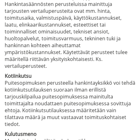
Hankintasäännösten perusteluissa mainittuja
tarjousten vertailuperusteita ovat mm. hinta,
toimitusaika, valmistuspäivä, käyttökustannukset,
laatu, elinkaarikustannukset, esteettiset tai
toiminnalliset ominaisuudet, tekniset ansiot,
huoltopalvelut, toimitusvarmuus, tekninen tuki ja
hankinnan kohteen aiheuttamat
ympäristökustannukset. Käytettävät perusteet tulee
määritellä riittävän yksityiskohtaisesti. Ks.
vertailuperusteet.
Kotiinkutsu
Puitesopimuksen perusteella hankintayksikkö voi tehdä
kotiinkutsutilauksen suoraan ilman erillistä
tarjouskilpailua puitesopimuksessa mainitulta
toimittajalta noudattaen puitesopimuksessa sovittuja
ehtoja. Kotiinkutsutilauksessa määritetään vain
tilattava määrä ja muut vastaavat toimituskohtaiset
tiedot.
Kulutusmeno