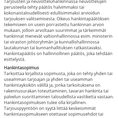
Tarjousten ja neuvotteluhankinnassa neuvottelujen
perusteella tehty päätös halvimmaksi tai
kokonaistaloudellisesti edullisimmaksi arvioidun
tarjouksen valitsemisesta. Oikeus hankintapäätöksen
tekemiseen on usein porrastettu hankinnan arvon
mukaan, jolloin arvoltaan suurimmat ja tärkeimmät
hankinnat menevät valtionhallinnossa esim. ministerin
tai viraston johtoryhmän ja kunnallishallinnossa
lautakunnan tai kunnanhallituksen ratkaistavaksi.
Hankintapäätös on hallinnollinen päätös, joka tehdään
esittelystä.
Hankintasopimus
Tarkoittaa kirjallista sopimusta, joka on tehty yhden tai
useamman tarjoajan ja yhden tai useamman
hankintayksikön välillä ja, jonka tarkoituksena on
rakennusurakan toteuttaminen, tavaran hankinta tai
palvelun suorittaminen taloudellista vastiketta vastaan.
Hankintasopimuksen tulee olla kirjallinen.
Tarjouspyyntöön on syytä liittää keskeisimmät
hankintasopimukseen otettavat sopimusehdot tai