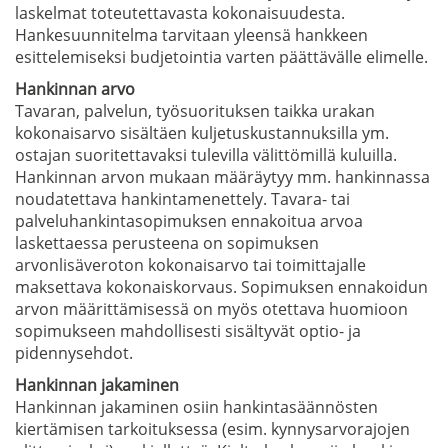
laskelmat toteutettavasta kokonaisuudesta.
Hankesuunnitelma tarvitaan yleensä hankkeen
esittelemiseksi budjetointia varten päättävälle elimelle.
Hankinnan arvo
Tavaran, palvelun, työsuorituksen taikka urakan
kokonaisarvo sisältäen kuljetuskustannuksilla ym.
ostajan suoritettavaksi tulevilla välittömillä kuluilla.
Hankinnan arvon mukaan määräytyy mm. hankinnassa
noudatettava hankintamenettely. Tavara- tai
palveluhankintasopimuksen ennakoitua arvoa
laskettaessa perusteena on sopimuksen
arvonlisäveroton kokonaisarvo tai toimittajalle
maksettava kokonaiskorvaus. Sopimuksen ennakoidun
arvon määrittämisessä on myös otettava huomioon
sopimukseen mahdollisesti sisältyvät optio- ja
pidennysehdot.
Hankinnan jakaminen
Hankinnan jakaminen osiin hankintasäännösten
kiertämisen tarkoituksessa (esim. kynnysarvorajojen