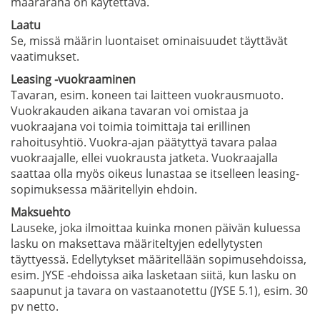
määräraha on käytettävä.
Laatu
Se, missä määrin luontaiset ominaisuudet täyttävät
vaatimukset.
Leasing -vuokraaminen
Tavaran, esim. koneen tai laitteen vuokrausmuoto.
Vuokrakauden aikana tavaran voi omistaa ja
vuokraajana voi toimia toimittaja tai erillinen
rahoitusyhtiö. Vuokra-ajan päätyttyä tavara palaa
vuokraajalle, ellei vuokrausta jatketa. Vuokraajalla
saattaa olla myös oikeus lunastaa se itselleen leasing-
sopimuksessa määritellyin ehdoin.
Maksuehto
Lauseke, joka ilmoittaa kuinka monen päivän kuluessa
lasku on maksettava määriteltyjen edellytysten
täyttyessä. Edellytykset määritellään sopimusehdoissa,
esim. JYSE -ehdoissa aika lasketaan siitä, kun lasku on
saapunut ja tavara on vastaanotettu (JYSE 5.1), esim. 30
pv netto.