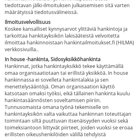
tiedottavan jälki-ilmoituksen julkaisemisen sitä varten
määrätyissä tiedotusvälineissä.
Ilmoitusvelvollisuus
Koskee kansalliset kynnysarvot ylittäviä hankintoja ja
tarkoittaa hankitayksikön lakisääteistä velvoitetta
ilmoittaa hankinnoistaan hankintailmoitukset.fi (HILMA)
verkkosivuilla..
In house -hankinta, Sidosyksikköhankinta
Hankinnat, jotka hankintayksikkö tekee käyttämällä
omaa organisaatiotaan tai erillistä yksikköä. In house
hankinnassa ei sovelleta hankintalakia ja sen
menettelysääntöjä. Oman organisaation käyttö
katsotaan omaksi työksi, eikä tällainen hankinta kuulu
hankintasäännösten soveltamisen piiriin.
Tunnusomaista omana työnä tekemiselle on
hankintayksikön valta vaikuttaa hankinnan toteuttajan
toimintaan siltä puuttuvan itsenäisyyden vuoksi sekä
toimeksiantoon liittyvät piirteet, joiden vuoksi se eroaa
erillisten oikeushenkilöiden välillä tehdyistä