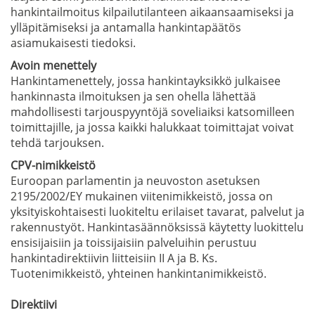
hankintailmoitus kilpailutilanteen aikaansaamiseksi ja
ylläpitämiseksi ja antamalla hankintapäätös
asiamukaisesti tiedoksi.
Avoin menettely
Hankintamenettely, jossa hankintayksikkö julkaisee
hankinnasta ilmoituksen ja sen ohella lähettää
mahdollisesti tarjouspyyntöjä soveliaiksi katsomilleen
toimittajille, ja jossa kaikki halukkaat toimittajat voivat
tehdä tarjouksen.
CPV-nimikkeistö
Euroopan parlamentin ja neuvoston asetuksen
2195/2002/EY mukainen viitenimikkeistö, jossa on
yksityiskohtaisesti luokiteltu erilaiset tavarat, palvelut ja
rakennustyöt. Hankintasäännöksissä käytetty luokittelu
ensisijaisiin ja toissijaisiin palveluihin perustuu
hankintadirektiivin liitteisiin II A ja B. Ks.
Tuotenimikkeistö, yhteinen hankintanimikkeistö.
Direktiivi