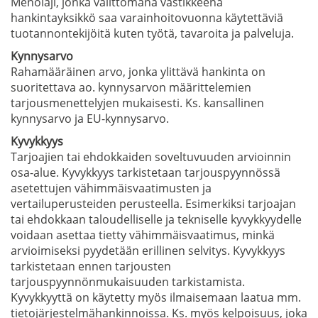
Menolaji, jonka välittömänä vastikkeena
hankintayksikkö saa varainhoitovuonna käytettäviä
tuotannontekijöitä kuten työtä, tavaroita ja palveluja.
Kynnysarvo
Rahamääräinen arvo, jonka ylittävä hankinta on
suoritettava ao. kynnysarvon määrittelemien
tarjousmenettelyjen mukaisesti. Ks. kansallinen
kynnysarvo ja EU-kynnysarvo.
Kyvykkyys
Tarjoajien tai ehdokkaiden soveltuvuuden arvioinnin
osa-alue. Kyvykkyys tarkistetaan tarjouspyynnössä
asetettujen vähimmäisvaatimusten ja
vertailuperusteiden perusteella. Esimerkiksi tarjoajan
tai ehdokkaan taloudelliselle ja tekniselle kyvykkyydelle
voidaan asettaa tietty vähimmäisvaatimus, minkä
arvioimiseksi pyydetään erillinen selvitys. Kyvykkyys
tarkistetaan ennen tarjousten
tarjouspyynnönmukaisuuden tarkistamista.
Kyvykkyyttä on käytetty myös ilmaisemaan laatua mm.
tietojärjestelmähankinnoissa. Ks. myös kelpoisuus, joka