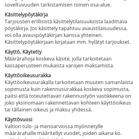
soveltuvuuden tarkistamisen toinen osa-alue.
Käsittelypöytäkirja
Tarjousten erillisistä käsittelytilaisuuksista laadittava
pöytäkirja. Jos käsittely tapahtuu avaustilaisuudessa,
voi olla avauspöytäkirjan kanssa yhteinen.
Käsittelypöytäkirjaan kirjataan mm. hylätyt tarjoukset.
Käyttö, Käytetty
Määrärahoja koskeva käsite, jolla tarkoitetaan
kassaperusteen mukaista varojen maksamista.
Käyttöoikeusurakka
Käyttöoikeusurakalla tarkoitetaan muuten samanlaista
sopimusta kuin rakennusurakkaa koskeva sopimusta,
paitsi että toteutettavan rakennustyön vastikkeena on
joko yksinomaan rakennettavan kohteen käyttöoikeus
tai tällainen oikeus ja maksu yhdessä.
Käyttövuosi
Valtion tulo- ja menoarviossa myönnetylle
määrärahalle määritellyt vuodet, joiden aikana ko.