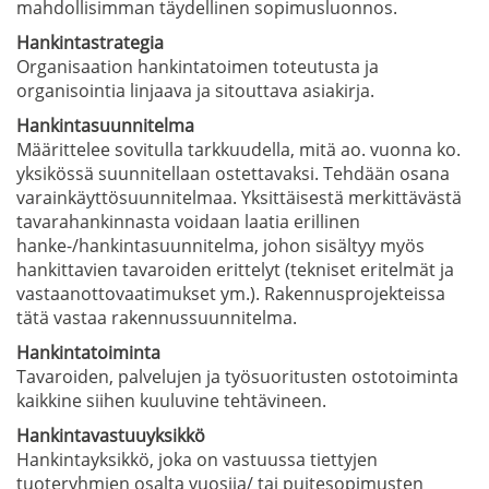
mahdollisimman täydellinen sopimusluonnos.
Hankintastrategia
Organisaation hankintatoimen toteutusta ja
organisointia linjaava ja sitouttava asiakirja.
Hankintasuunnitelma
Määrittelee sovitulla tarkkuudella, mitä ao. vuonna ko.
yksikössä suunnitellaan ostettavaksi. Tehdään osana
varainkäyttösuunnitelmaa. Yksittäisestä merkittävästä
tavarahankinnasta voidaan laatia erillinen
hanke-/hankintasuunnitelma, johon sisältyy myös
hankittavien tavaroiden erittelyt (tekniset eritelmät ja
vastaanottovaatimukset ym.). Rakennusprojekteissa
tätä vastaa rakennussuunnitelma.
Hankintatoiminta
Tavaroiden, palvelujen ja työsuoritusten ostotoiminta
kaikkine siihen kuuluvine tehtävineen.
Hankintavastuuyksikkö
Hankintayksikkö, joka on vastuussa tiettyjen
tuoteryhmien osalta vuosija/ tai puitesopimusten