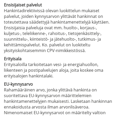
Ensisijaiset palvelut
Hankintadirektiivissä olevan luokittelun mukaiset
palvelut, joiden kynnysarvon ylittävät hankinnat on
toteutettava säädettyjä hankintamenettelyjä käyttäen.
Ensisijaisia palveluja ovat mm. huolto-, korjaus-,
kuljetus-, teleliikenne-, rahoitus-, tietojenkäsittely-,
suunnittelu-, kiinteistö- ja jätehuolto-, tutkimus- ja
kehittämispalvelut. Ko. palvelut on luokiteltu
yksityiskohtaisemmin CPV-nimikkeistössä.
Erityisala
Erityisaloilla tarkoitetaan vesi- ja energiahuollon,
liikenteen ja postipalvelujen aloja, joita koskee oma
erityisalojen hankintalaki.
EU-kynnysarvo
Rahamääräinen arvo, jonka ylittävä hankinta on
suoritettava EU-kynnysarvon määrittelemien
hankintamenettelyjen mukaisesti. Lasketaan hankinnan
ennakoidusta arvosta ilman arvonlisäveroa.
Nimenomaiset EU-kynnysarvot on määritelty valtion