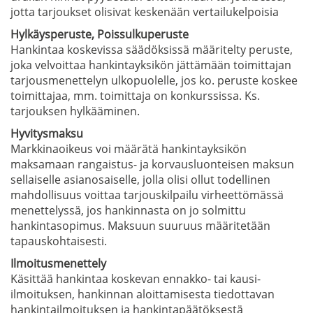
jotta tarjoukset olisivat keskenään vertailukelpoisia
Hylkäysperuste, Poissulkuperuste
Hankintaa koskevissa säädöksissä määritelty peruste,
joka velvoittaa hankintayksikön jättämään toimittajan
tarjousmenettelyn ulkopuolelle, jos ko. peruste koskee
toimittajaa, mm. toimittaja on konkurssissa. Ks.
tarjouksen hylkääminen.
Hyvitysmaksu
Markkinaoikeus voi määrätä hankintayksikön
maksamaan rangaistus- ja korvausluonteisen maksun
sellaiselle asianosaiselle, jolla olisi ollut todellinen
mahdollisuus voittaa tarjouskilpailu virheettömässä
menettelyssä, jos hankinnasta on jo solmittu
hankintasopimus. Maksuun suuruus määritetään
tapauskohtaisesti.
Ilmoitusmenettely
Käsittää hankintaa koskevan ennakko- tai kausi-
ilmoituksen, hankinnan aloittamisesta tiedottavan
hankintailmoituksen ja hankintapäätöksestä