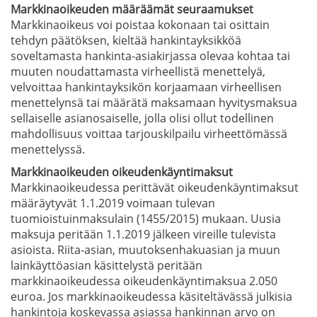
Markkinaoikeuden määräämät seuraamukset
Markkinaoikeus voi poistaa kokonaan tai osittain
tehdyn päätöksen, kieltää hankintayksikköä
soveltamasta hankinta-asiakirjassa olevaa kohtaa tai
muuten noudattamasta virheellistä menettelyä,
velvoittaa hankintayksikön korjaamaan virheellisen
menettelynsä tai määrätä maksamaan hyvitysmaksua
sellaiselle asianosaiselle, jolla olisi ollut todellinen
mahdollisuus voittaa tarjouskilpailu virheettömässä
menettelyssä.
Markkinaoikeuden oikeudenkäyntimaksut
Markkinaoikeudessa perittävät oikeudenkäyntimaksut
määräytyvät 1.1.2019 voimaan tulevan
tuomioistuinmaksulain (1455/2015) mukaan. Uusia
maksuja peritään 1.1.2019 jälkeen vireille tulevista
asioista. Riita-asian, muutoksenhakuasian ja muun
lainkäyttöasian käsittelystä peritään
markkinaoikeudessa oikeudenkäyntimaksua 2.050
euroa. Jos markkinaoikeudessa käsiteltävässä julkisia
hankintoja koskevassa asiassa hankinnan arvo on