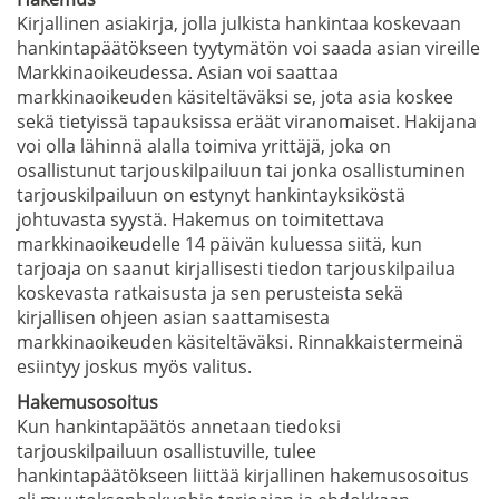
Kirjallinen asiakirja, jolla julkista hankintaa koskevaan
hankintapäätökseen tyytymätön voi saada asian vireille
Markkinaoikeudessa. Asian voi saattaa
markkinaoikeuden käsiteltäväksi se, jota asia koskee
sekä tietyissä tapauksissa eräät viranomaiset. Hakijana
voi olla lähinnä alalla toimiva yrittäjä, joka on
osallistunut tarjouskilpailuun tai jonka osallistuminen
tarjouskilpailuun on estynyt hankintayksiköstä
johtuvasta syystä. Hakemus on toimitettava
markkinaoikeudelle 14 päivän kuluessa siitä, kun
tarjoaja on saanut kirjallisesti tiedon tarjouskilpailua
koskevasta ratkaisusta ja sen perusteista sekä
kirjallisen ohjeen asian saattamisesta
markkinaoikeuden käsiteltäväksi. Rinnakkaistermeinä
esiintyy joskus myös valitus.
Hakemusosoitus
Kun hankintapäätös annetaan tiedoksi
tarjouskilpailuun osallistuville, tulee
hankintapäätökseen liittää kirjallinen hakemusosoitus