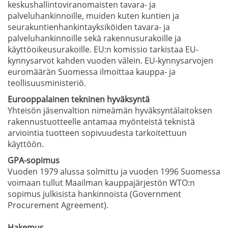
keskushallintoviranomaisten tavara- ja
palveluhankinnoille, muiden kuten kuntien ja
seurakuntienhankintayksiköiden tavara- ja
palveluhankinnoille sekä rakennusurakoille ja
käyttöoikeusurakoille. EU:n komissio tarkistaa EU-
kynnysarvot kahden vuoden välein. EU-kynnysarvojen
euromäärän Suomessa ilmoittaa kauppa- ja
teollisuusministeriö.
Eurooppalainen tekninen hyväksyntä
Yhteisön jäsenvaltion nimeämän hyväksyntälaitoksen
rakennustuotteelle antamaa myönteistä teknistä
arviointia tuotteen sopivuudesta tarkoitettuun
käyttöön.
GPA-sopimus
Vuoden 1979 alussa solmittu ja vuoden 1996 Suomessa
voimaan tullut Maailman kauppajärjestön WTO:n
sopimus julkisista hankinnoista (Government
Procurement Agreement).
Hakemus