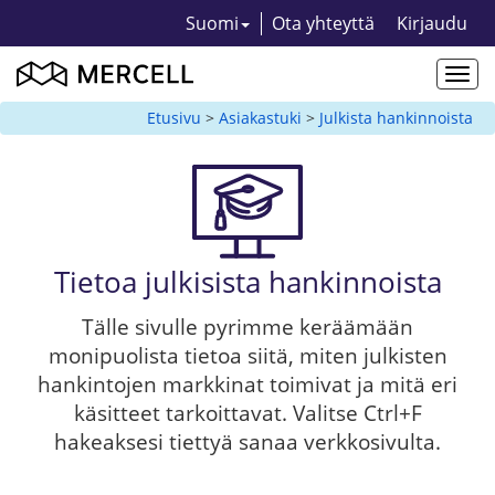
Suomi
Ota yhteyttä
Kirjaudu
Togg
navi
Etusivu
>
Asiakastuki
>
Julkista hankinnoista
Tietoa julkisista hankinnoista
Tälle sivulle pyrimme keräämään
monipuolista tietoa siitä, miten julkisten
hankintojen markkinat toimivat ja mitä eri
käsitteet tarkoittavat. Valitse Ctrl+F
hakeaksesi tiettyä sanaa verkkosivulta.