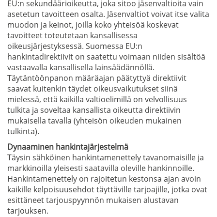
EU:n sekundäärioikeutta, joka sitoo jäsenvaltioita vain
asetetun tavoitteen osalta. Jäsenvaltiot voivat itse valita
muodon ja keinot, joilla koko yhteisöä koskevat
tavoitteet toteutetaan kansallisessa
oikeusjärjestyksessä. Suomessa EU:n
hankintadirektiivit on saatettu voimaan niiden sisältöä
vastaavalla kansallisella lainsäädännöllä.
Täytäntöönpanon määräajan päätyttyä direktiivit
saavat kuitenkin täydet oikeusvaikutukset siinä
mielessä, että kaikilla valtioelimillä on velvollisuus
tulkita ja soveltaa kansallista oikeutta direktiivin
mukaisella tavalla (yhteisön oikeuden mukainen
tulkinta).
Dynaaminen hankintajärjestelmä
Täysin sähköinen hankintamenettely tavanomaisille ja
markkinoilla yleisesti saatavilla oleville hankinnoille.
Hankintamenettely on rajoitetun kestonsa ajan avoin
kaikille kelpoisuusehdot täyttäville tarjoajille, jotka ovat
esittäneet tarjouspyynnön mukaisen alustavan
tarjouksen.