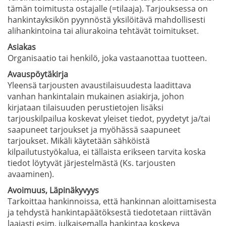
tämän toimitusta ostajalle (=tilaaja). Tarjouksessa on
hankintayksikön pyynnöstä yksilöitävä mahdollisesti
alihankintoina tai aliurakoina tehtävät toimitukset.
Asiakas
Organisaatio tai henkilö, joka vastaanottaa tuotteen.
Avauspöytäkirja
Yleensä tarjousten avaustilaisuudesta laadittava
vanhan hankintalain mukainen asiakirja, johon
kirjataan tilaisuuden perustietojen lisäksi
tarjouskilpailua koskevat yleiset tiedot, pyydetyt ja/tai
saapuneet tarjoukset ja myöhässä saapuneet
tarjoukset. Mikäli käytetään sähköistä
kilpailutustyökalua, ei tällaista erikseen tarvita koska
tiedot löytyvät järjestelmästä (Ks. tarjousten
avaaminen).
Avoimuus, Läpinäkyvyys
Tarkoittaa hankinnoissa, että hankinnan aloittamisesta
ja tehdystä hankintapäätöksestä tiedotetaan riittävän
laajasti esim. julkaisemalla hankintaa koskeva