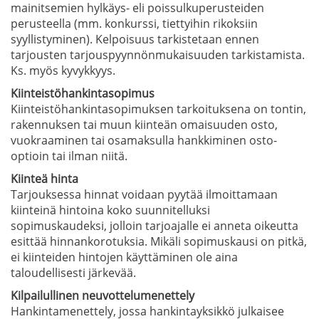
mainitsemien hylkäys- eli poissulkuperusteiden
perusteella (mm. konkurssi, tiettyihin rikoksiin
syyllistyminen). Kelpoisuus tarkistetaan ennen
tarjousten tarjouspyynnönmukaisuuden tarkistamista.
Ks. myös kyvykkyys.
Kiinteistöhankintasopimus
Kiinteistöhankintasopimuksen tarkoituksena on tontin,
rakennuksen tai muun kiinteän omaisuuden osto,
vuokraaminen tai osamaksulla hankkiminen osto-
optioin tai ilman niitä.
Kiinteä hinta
Tarjouksessa hinnat voidaan pyytää ilmoittamaan
kiinteinä hintoina koko suunnitelluksi
sopimuskaudeksi, jolloin tarjoajalle ei anneta oikeutta
esittää hinnankorotuksia. Mikäli sopimuskausi on pitkä,
ei kiinteiden hintojen käyttäminen ole aina
taloudellisesti järkevää.
Kilpailullinen neuvottelumenettely
Hankintamenettely, jossa hankintayksikkö julkaisee