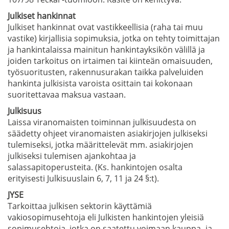
Julkiset hankinnat
Julkiset hankinnat ovat vastikkeellisia (raha tai muu
vastike) kirjallisia sopimuksia, jotka on tehty toimittajan
ja hankintalaissa mainitun hankintayksikön välillä ja
joiden tarkoitus on irtaimen tai kiinteän omaisuuden,
työsuoritusten, rakennusurakan taikka palveluiden
hankinta julkisista varoista osittain tai kokonaan
suoritettavaa maksua vastaan.
Julkisuus
Laissa viranomaisten toiminnan julkisuudesta on
säädetty ohjeet viranomaisten asiakirjojen julkiseksi
tulemiseksi, jotka määrittelevät mm. asiakirjojen
julkiseksi tulemisen ajankohtaa ja
salassapitoperusteita. (Ks. hankintojen osalta
erityisesti Julkisuuslain 6, 7, 11 ja 24 §:t).
JYSE
Tarkoittaa julkisen sektorin käyttämiä
vakiosopimusehtoja eli Julkisten hankintojen yleisiä
sopimusehtoja, jotka on saatettu voimaan kauppa- ja