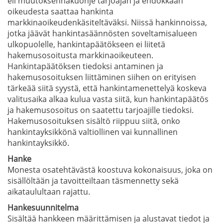
eli muutoksenhakuohje tarjoajan ja ehdokkaan
oikeudesta saattaa hankinta
markkinaoikeudenkäsiteltäväksi. Niissä hankinnoissa,
jotka jäävät hankintasäännösten soveltamisalueen
ulkopuolelle, hankintapäätökseen ei liitetä
hakemusosoitusta markkinaoikeuteen.
Hankintapäätöksen tiedoksi antaminen ja
hakemusosoituksen liittäminen siihen on erityisen
tärkeää siitä syystä, että hankintamenettelyä koskeva
valitusaika alkaa kulua vasta siitä, kun hankintapäätös
ja hakemusosoitus on saatettu tarjoajille tiedoksi.
Hakemusosoituksen sisältö riippuu siitä, onko
hankintayksikkönä valtiollinen vai kunnallinen
hankintayksikkö.
Hanke
Monesta osatehtävästä koostuva kokonaisuus, joka on
sisällöltään ja tavoitteiltaan täsmennetty sekä
aikataulultaan rajattu.
Hankesuunnitelma
Sisältää hankkeen määrittämisen ja alustavat tiedot ja