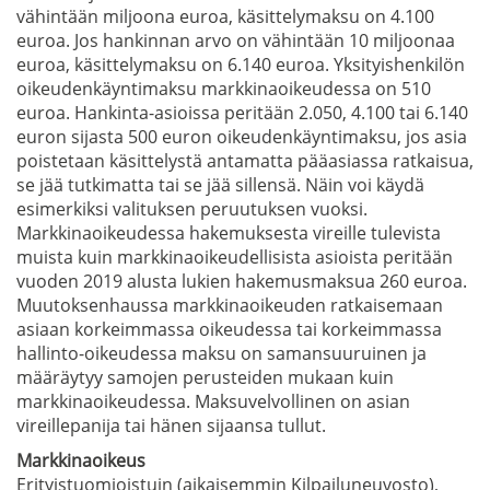
vähintään miljoona euroa, käsittelymaksu on 4.100
euroa. Jos hankinnan arvo on vähintään 10 miljoonaa
euroa, käsittelymaksu on 6.140 euroa. Yksityishenkilön
oikeudenkäyntimaksu markkinaoikeudessa on 510
euroa. Hankinta-asioissa peritään 2.050, 4.100 tai 6.140
euron sijasta 500 euron oikeudenkäyntimaksu, jos asia
poistetaan käsittelystä antamatta pääasiassa ratkaisua,
se jää tutkimatta tai se jää sillensä. Näin voi käydä
esimerkiksi valituksen peruutuksen vuoksi.
Markkinaoikeudessa hakemuksesta vireille tulevista
muista kuin markkinaoikeudellisista asioista peritään
vuoden 2019 alusta lukien hakemusmaksua 260 euroa.
Muutoksenhaussa markkinaoikeuden ratkaisemaan
asiaan korkeimmassa oikeudessa tai korkeimmassa
hallinto-oikeudessa maksu on samansuuruinen ja
määräytyy samojen perusteiden mukaan kuin
markkinaoikeudessa. Maksuvelvollinen on asian
vireillepanija tai hänen sijaansa tullut.
Markkinaoikeus
Erityistuomioistuin (aikaisemmin Kilpailuneuvosto),