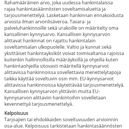
Rahamääräinen arvo, joka uudessa hankintalaissa
rajaa hankintasäännösten soveltamisaluetta ja
tarjousmenettelyä. Lasketaan hankinnan ennakoidusta
arvosta ilman arvonlisäveroa. Tavara- ja
palveluhankinnoille sekä urakoille on määritelty oma
kansallinen kynnysarvo. Kansallisen kynnysarvon
alittavat hankinnat on rajattu hankintalain
soveltamisalan ulkopuolelle. Valtio ja kunnat sekä
yksittäiset hankintayksiköt voivat toimivaltansa rajoissa
kuitenkin hallinnollisilla määräyksillä ja ohjeilla kuten
hankintaohjeilla sitovasti määritellä kynnysarvot
alittavissa hankinnoissa sovellettavia menettelytapoja
taikka käyttää soveltuvin osin mm. EU-kynnysarvot
alittavissa hankinnoissa käytettävää tarjousmenettelyä.
Kansallisen kynnysarvon ylittäviin mutta EU-
kynnysarvon alittaviin hankintoihin sovelletaan
kevennettyä tarjousmenettelyä.
Kelpoisuus
Tarjoajien tai ehdokkaiden soveltuvuuden arvioinnin
osa-alue. Kelpoisuus tarkistetaan hankintasäännösten