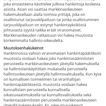
joka ensiasteena käsittelee julkisia hankintoja koskevia
asioita. Asian voi saattaa markkinaoikeuteen
hakemuksellaan alalla toimiva yrittäjä, joka on
osallistunut tarjouskilpailuun tai jonka osallistuminen
tarjouskilpailuun on estynyt hankintayksiköstä
johtuvasta syystä taikka eräät viranomaiset.
Markkinaoikeuden ratkaisuun voi hakea muutosta
korkeimmalta hallinto-oikeudelta.
Muutoksenhakukeinot
Hankinnoissa valtion viranomaisen hankintapäätöksiin
muutosta voidaan hakea joko hankintasäännösten
perusteella markkinaoikeuteen jätetyllä hakemuksella
tai hallintolainkäyttölain mukaisella perusteella
hallintooikeuteen jätetyllä hallintovalituksella. Kun kyse
on kunnallisen toimielimen tai viranhaltijan
hankintapäätöksestä, muutosta voidaan hakea
kunnallislain perusteella kunnallisella
oikaisuvaatimuksella tai kunnallisvalituksella sekä
hankintasäännösten perusteella markkinaoikeuteen
jätetyllä hakemuksella. Ks. oikeusturvakeinot.