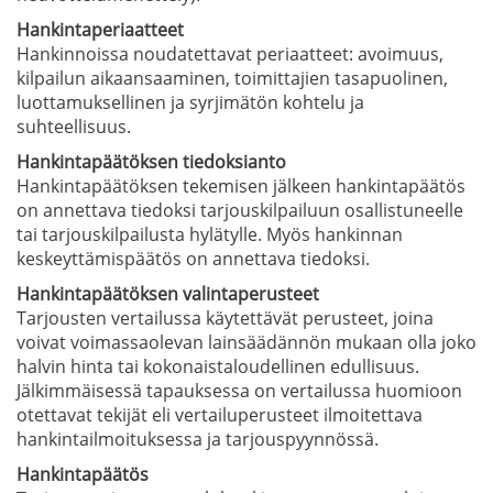
Hankintaperiaatteet
Hankinnoissa noudatettavat periaatteet: avoimuus,
kilpailun aikaansaaminen, toimittajien tasapuolinen,
luottamuksellinen ja syrjimätön kohtelu ja
suhteellisuus.
Hankintapäätöksen tiedoksianto
Hankintapäätöksen tekemisen jälkeen hankintapäätös
on annettava tiedoksi tarjouskilpailuun osallistuneelle
tai tarjouskilpailusta hylätylle. Myös hankinnan
keskeyttämispäätös on annettava tiedoksi.
Hankintapäätöksen valintaperusteet
Tarjousten vertailussa käytettävät perusteet, joina
voivat voimassaolevan lainsäädännön mukaan olla joko
halvin hinta tai kokonaistaloudellinen edullisuus.
Jälkimmäisessä tapauksessa on vertailussa huomioon
otettavat tekijät eli vertailuperusteet ilmoitettava
hankintailmoituksessa ja tarjouspyynnössä.
Hankintapäätös