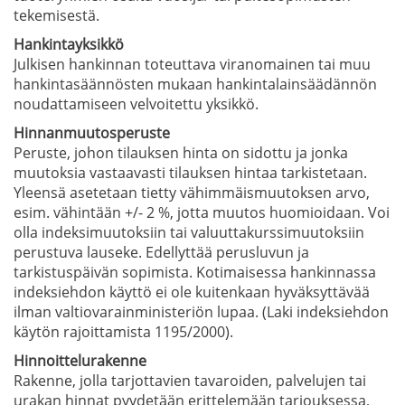
tekemisestä.
Hankintayksikkö
Julkisen hankinnan toteuttava viranomainen tai muu
hankintasäännösten mukaan hankintalainsäädännön
noudattamiseen velvoitettu yksikkö.
Hinnanmuutosperuste
Peruste, johon tilauksen hinta on sidottu ja jonka
muutoksia vastaavasti tilauksen hintaa tarkistetaan.
Yleensä asetetaan tietty vähimmäismuutoksen arvo,
esim. vähintään +/- 2 %, jotta muutos huomioidaan. Voi
olla indeksimuutoksiin tai valuuttakurssimuutoksiin
perustuva lauseke. Edellyttää perusluvun ja
tarkistuspäivän sopimista. Kotimaisessa hankinnassa
indeksiehdon käyttö ei ole kuitenkaan hyväksyttävää
ilman valtiovarainministeriön lupaa. (Laki indeksiehdon
käytön rajoittamista 1195/2000).
Hinnoittelurakenne
Rakenne, jolla tarjottavien tavaroiden, palvelujen tai
urakan hinnat pyydetään erittelemään tarjouksessa,