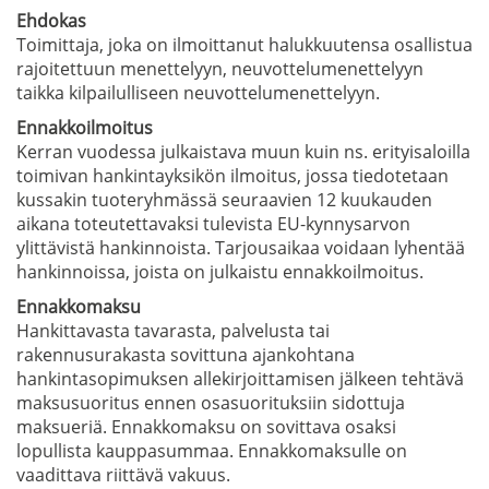
Ehdokas
Toimittaja, joka on ilmoittanut halukkuutensa osallistua
rajoitettuun menettelyyn, neuvottelumenettelyyn
taikka kilpailulliseen neuvottelumenettelyyn.
Ennakkoilmoitus
Kerran vuodessa julkaistava muun kuin ns. erityisaloilla
toimivan hankintayksikön ilmoitus, jossa tiedotetaan
kussakin tuoteryhmässä seuraavien 12 kuukauden
aikana toteutettavaksi tulevista EU-kynnysarvon
ylittävistä hankinnoista. Tarjousaikaa voidaan lyhentää
hankinnoissa, joista on julkaistu ennakkoilmoitus.
Ennakkomaksu
Hankittavasta tavarasta, palvelusta tai
rakennusurakasta sovittuna ajankohtana
hankintasopimuksen allekirjoittamisen jälkeen tehtävä
maksusuoritus ennen osasuorituksiin sidottuja
maksueriä. Ennakkomaksu on sovittava osaksi
lopullista kauppasummaa. Ennakkomaksulle on
vaadittava riittävä vakuus.