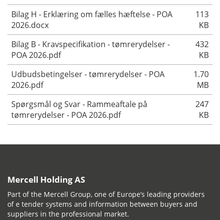
Bilag H - Erklæring om fælles hæftelse - POA
113
2026.docx
KB
Bilag B - Kravspecifikation - tømrerydelser -
432
POA 2026.pdf
KB
Udbudsbetingelser - tømrerydelser - POA
1.70
2026.pdf
MB
Spørgsmål og Svar - Rammeaftale på
247
tømrerydelser - POA 2026.pdf
KB
Mercell Holding AS
Part of the Mercell Group, one of Europe’s leading providers
of e tender systems and information between buyers and
suppliers in the professional market.