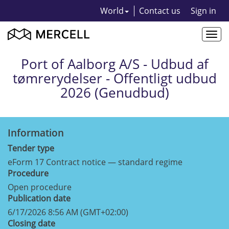
World
Contact us
Sign in
Togg
navi
Port of Aalborg A/S - Udbud af
tømrerydelser - Offentligt udbud
2026 (Genudbud)
Information
Tender type
eForm 17 Contract notice — standard regime
Procedure
Open procedure
Publication date
6/17/2026 8:56 AM (GMT+02:00)
Closing date