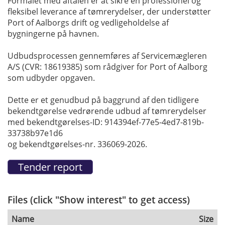
Formålet med aftalen er at sikre en professionel og
fleksibel leverance af tømrerydelser, der understøtter
Port of Aalborgs drift og vedligeholdelse af
bygningerne på havnen.
Udbudsprocessen gennemføres af Servicemægleren
A/S (CVR: 18619385) som rådgiver for Port of Aalborg
som udbyder opgaven.
Dette er et genudbud på baggrund af den tidligere
bekendtgørelse vedrørende udbud af tømrerydelser
med bekendtgørelses-ID: 914394ef-77e5-4ed7-819b-
33738b97e1d6
og bekendtgørelses-nr. 336069-2026.
Files (click "Show interest" to get access)
Name
Size