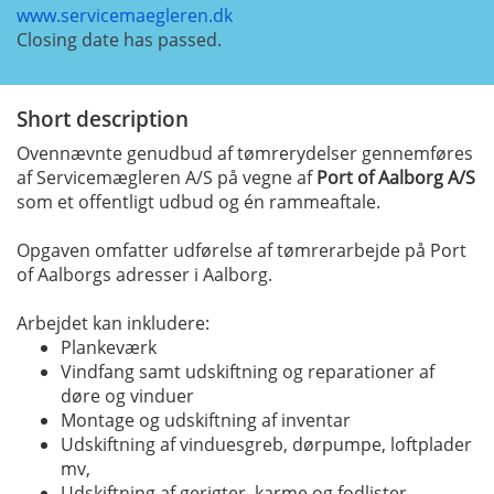
www.servicemaegleren.dk
Closing date has passed.
Short description
Ovennævnte genudbud af tømrerydelser gennemføres
af Servicemægleren A/S på vegne af
Port of Aalborg A/S
som et offentligt udbud og én rammeaftale.
Opgaven omfatter udførelse af tømrerarbejde på Port
of Aalborgs adresser i Aalborg.
Arbejdet kan inkludere:
Plankeværk
Vindfang samt udskiftning og reparationer af
døre og vinduer
Montage og udskiftning af inventar
Udskiftning af vinduesgreb, dørpumpe, loftplader
mv,
Udskiftning af gerigter, karme og fodlister