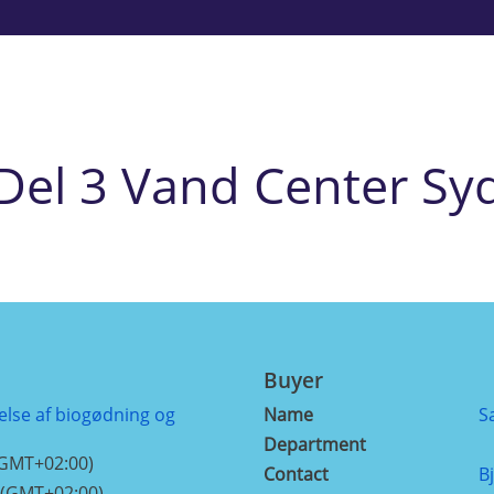
Del 3 Vand Center Sy
Buyer
else af biogødning og
Name
S
Department
(GMT+02:00)
Contact
B
 (GMT+02:00)