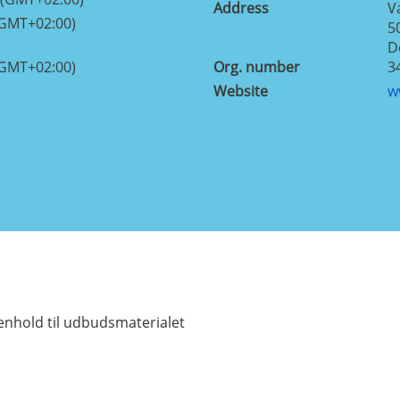
Address
V
(GMT+02:00)
5
D
(GMT+02:00)
Org. number
3
Website
w
enhold til udbudsmaterialet