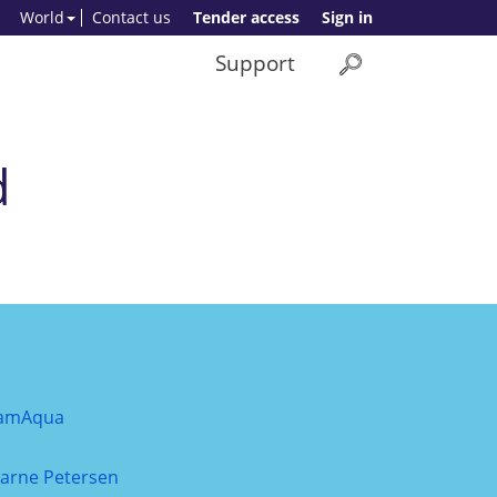
World
Contact us
Tender access
Sign in
Support
d
amAqua
jarne Petersen