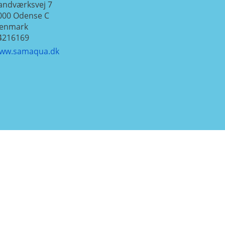
andværksvej 7
000
Odense C
enmark
4216169
ww.samaqua.dk