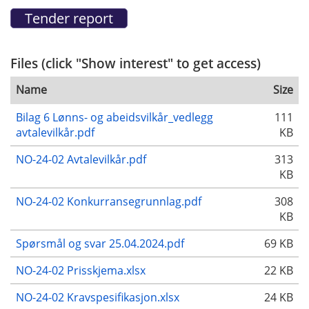
Files (click "Show interest" to get access)
Name
Size
Bilag 6 Lønns- og abeidsvilkår_vedlegg
111
avtalevilkår.pdf
KB
NO-24-02 Avtalevilkår.pdf
313
KB
NO-24-02 Konkurransegrunnlag.pdf
308
KB
Spørsmål og svar 25.04.2024.pdf
69 KB
NO-24-02 Prisskjema.xlsx
22 KB
NO-24-02 Kravspesifikasjon.xlsx
24 KB