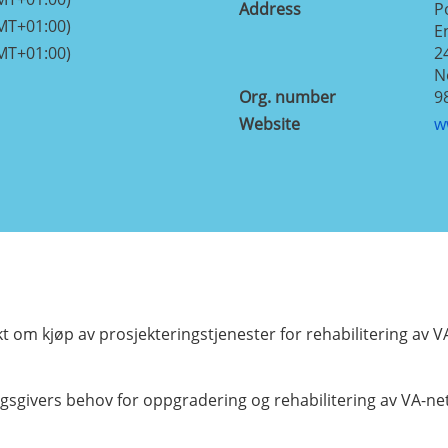
Address
P
MT+01:00)
E
MT+01:00)
2
N
Org. number
9
Website
w
kt om kjøp av prosjekteringstjenester for rehabilitering av 
ivers behov for oppgradering og rehabilitering av VA-nettet,