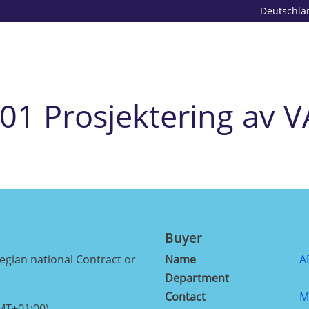
Deutschla
01 Prosjektering av VA
Buyer
ian national Contract or
Name
A
Department
Contact
M
MT+01:00)