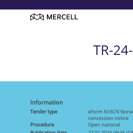
TR-24-
Information
Tender type
eForm N16CN Norweg
concession notice
Procedure
Open national
Publication date
27.01.2024 09:46 (G