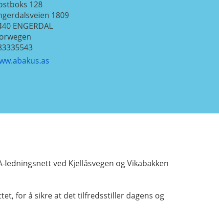
ostboks 128
ngerdalsveien 1809
440
ENGERDAL
orwegen
83335543
ww.abakus.as
VA-ledningsnett ved Kjellåsvegen og Vikabakken
 for å sikre at det tilfredsstiller dagens og