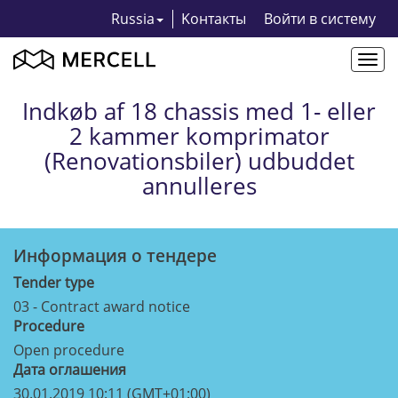
Russia
Kонтакты
Bойти в систему
Togg
navi
Indkøb af 18 chassis med 1- eller
2 kammer komprimator
(Renovationsbiler) udbuddet
annulleres
Информация о тендерe
Tender type
03 - Contract award notice
Procedure
Open procedure
Дата оглашения
30.01.2019 10:11 (GMT+01:00)