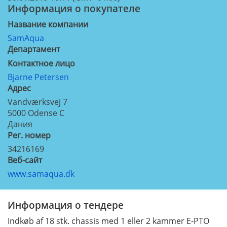
Информация о покупателе
Название компании
SamAqua
Департамент
Контактное лицо
Bjarne Petersen
Aдрес
Vandværksvej 7
5000
Odense C
Дания
Рег. номер
34216169
Веб-сайт
www.samaqua.dk
Информация о тендере
Indkøb af 18 stk. chassis med 1 eller 2 kammer E-PTO