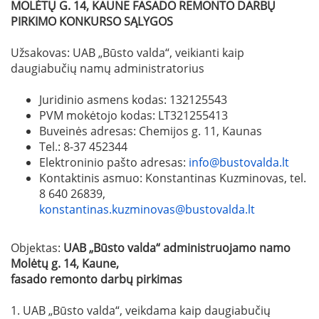
MOLĖTŲ G. 14, KAUNE FASADO REMONTO DARBŲ
PIRKIMO KONKURSO SĄLYGOS
Užsakovas: UAB „Būsto valda“, veikianti kaip
daugiabučių namų administratorius
Juridinio asmens kodas: 132125543
PVM mokėtojo kodas: LT321255413
Buveinės adresas: Chemijos g. 11, Kaunas
Tel.: 8-37 452344
Elektroninio pašto adresas:
info@bustovalda.lt
Kontaktinis asmuo: Konstantinas Kuzminovas, tel.
8 640 26839,
konstantinas.kuzminovas@bustovalda.lt
Objektas:
UAB „Būsto valda“ administruojamo namo
Molėtų g. 14, Kaune,
fasado remonto darbų pirkimas
1. UAB „Būsto valda“, veikdama kaip daugiabučių