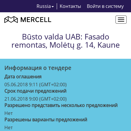
Russia
Kонтакты
Bойти в систему
Togg
navi
Būsto valda UAB: Fasado
remontas, Molėtų g. 14, Kaune
Информация о тендерe
Дата оглашения
05.06.2018 9:11 (GMT+02:00)
Срок подачи предложений
21.06.2018 9:00 (GMT+02:00)
Разрешено представить несколько предложений
Нет
Разрешены варианты предложений
Нет