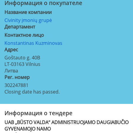
Информация о покупателе
Название компании
Civinity įmonių grupė
Департамент
Контактное лицо
Konstantinas Kuzminovas
Aдрес
Goštauto g. 40B
LT-03163
Vilnius
Литва
Рег. номер
302247881
Closing date has passed.
Информация о тендере
UAB „BŪSTO VALDA“ ADMINISTRUOJAMO DAUGIABUČIO
GYVENAMOJO NAMO