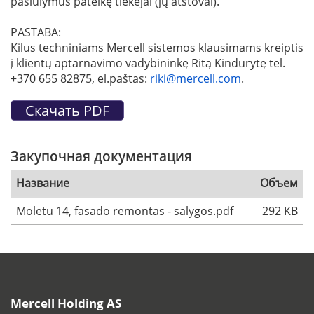
pasiūlymus pateikę tiekėjai (jų atstovai).
PASTABA:
Kilus techniniams Mercell sistemos klausimams kreiptis
į klientų aptarnavimo vadybininkę Ritą Kindurytę tel.
+370 655 82875, el.paštas:
riki@mercell.com
.
Закупочная документация
Название
Объем
Moletu 14, fasado remontas - salygos.pdf
292 KB
Mercell Holding AS