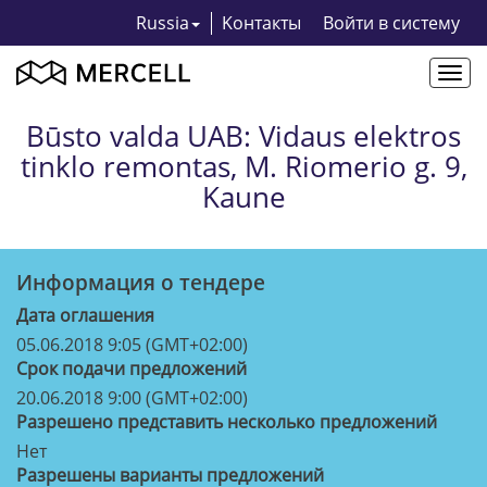
Russia
Kонтакты
Bойти в систему
Togg
navi
Būsto valda UAB: Vidaus elektros
tinklo remontas, M. Riomerio g. 9,
Kaune
Информация о тендерe
Дата оглашения
05.06.2018 9:05 (GMT+02:00)
Срок подачи предложений
20.06.2018 9:00 (GMT+02:00)
Разрешено представить несколько предложений
Нет
Разрешены варианты предложений