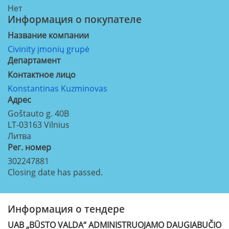
Нет
Информация о покупателе
Название компании
Civinity įmonių grupė
Департамент
Контактное лицо
Konstantinas Kuzminovas
Aдрес
Goštauto g. 40B
LT-03163
Vilnius
Литва
Рег. номер
302247881
Closing date has passed.
Информация о тендере
UAB „BŪSTO VALDA“ ADMINISTRUOJAMO DAUGIABUČIO