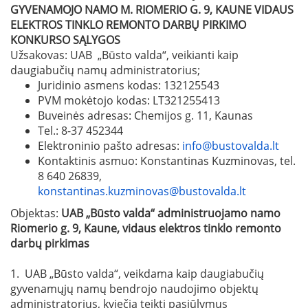
GYVENAMOJO NAMO M. RIOMERIO
G. 9, KAUNE VIDAUS
ELEKTROS TINKLO REMONTO
DARBŲ PIRKIMO
KONKURSO SĄLYGOS
Užsakovas: UAB „Būsto valda“, veikianti kaip
daugiabučių namų administratorius;
Juridinio asmens kodas: 132125543
PVM mokėtojo kodas: LT321255413
Buveinės adresas: Chemijos g. 11, Kaunas
Tel.: 8-37 452344
Elektroninio pašto adresas:
info@bustovalda.lt
Kontaktinis asmuo: Konstantinas Kuzminovas, tel.
8 640 26839,
konstantinas.kuzminovas@bustovalda.lt
Objektas:
UAB „Būsto valda“ administruojamo namo
Riomerio g. 9, Kaune, vidaus elektros tinklo remonto
darbų pirkimas
1. UAB „Būsto valda“, veikdama kaip daugiabučių
gyvenamųjų namų bendrojo naudojimo objektų
administratorius, kviečia teikti pasiūlymus