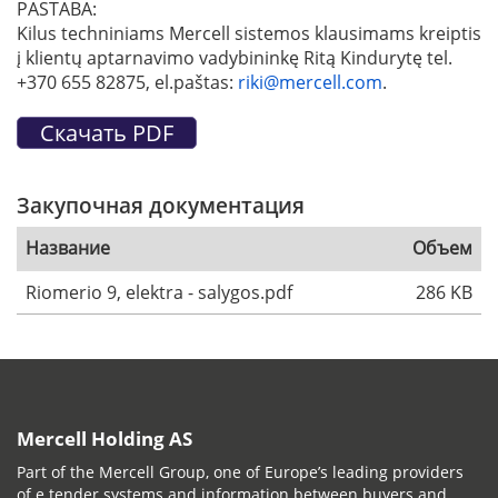
PASTABA:
Kilus techniniams Mercell sistemos klausimams kreiptis
į klientų aptarnavimo vadybininkę Ritą Kindurytę tel.
+370 655 82875, el.paštas:
riki@mercell.com
.
Закупочная документация
Название
Объем
Riomerio 9, elektra - salygos.pdf
286 KB
Mercell Holding AS
Part of the Mercell Group, one of Europe’s leading providers
of e tender systems and information between buyers and