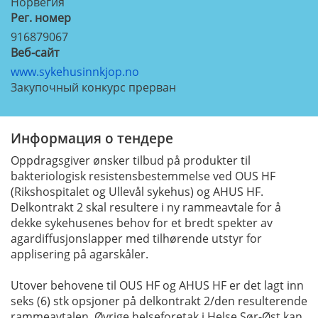
Норвегия
Рег. номер
916879067
Веб-сайт
www.sykehusinnkjop.no
Закупочный конкурс прерван
Информация о тендере
Oppdragsgiver ønsker tilbud på produkter til
bakteriologisk resistensbestemmelse ved OUS HF
(Rikshospitalet og Ullevål sykehus) og AHUS HF.
Delkontrakt 2 skal resultere i ny rammeavtale for å
dekke sykehusenes behov for et bredt spekter av
agardiffusjonslapper med tilhørende utstyr for
applisering på agarskåler.
Utover behovene til OUS HF og AHUS HF er det lagt inn
seks (6) stk opsjoner på delkontrakt 2/den resulterende
rammeavtalen. Øvrige helseforetak i Helse Sør-Øst kan