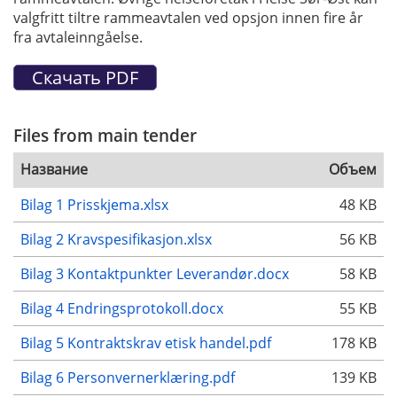
valgfritt tiltre rammeavtalen ved opsjon innen fire år
fra avtaleinngåelse.
Files from main tender
Название
Объем
Bilag 1 Prisskjema.xlsx
48 KB
Bilag 2 Kravspesifikasjon.xlsx
56 KB
Bilag 3 Kontaktpunkter Leverandør.docx
58 KB
Bilag 4 Endringsprotokoll.docx
55 KB
Bilag 5 Kontraktskrav etisk handel.pdf
178 KB
Bilag 6 Personvernerklæring.pdf
139 KB