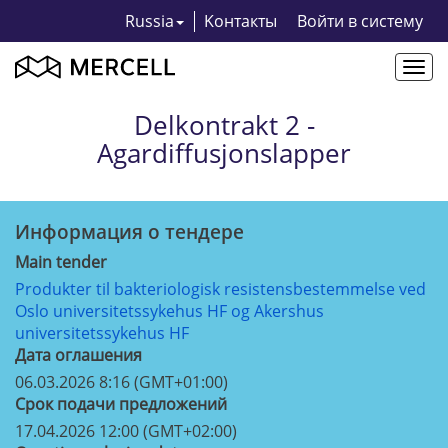
Russia
Kонтакты
Bойти в систему
Togg
navi
Delkontrakt 2 -
Agardiffusjonslapper
Информация о тендерe
Main tender
Produkter til bakteriologisk resistensbestemmelse ved
Oslo universitetssykehus HF og Akershus
universitetssykehus HF
Дата оглашения
06.03.2026 8:16 (GMT+01:00)
Срок подачи предложений
17.04.2026 12:00 (GMT+02:00)