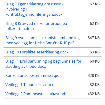
Bilag 7 Egenerklæring om russisk
57 KB
involvering i
kontraktsgjennomføringen.docx
Bilag 8 Krav ved risiko for brudd på
62 KB
folkeretten.docx
Bilag 9 Avtale om elektronisk samhandling
847 KB
med vedlegg for Helse Sør-Øst RHF.pdf
Bilag 10 Forpliktelseserklæring.docx
69 KB
Bilag 11 Bruksanvisning og begrunnelse for
60 KB
sladding av tilbud.docx
Konkurransebestemmelser.pdf
328 KB
Vedlegg 1 Tilbudsbrev.docx
32 KB
Vedlegg 2 Rammeavtale utkast.pdf
432 KB