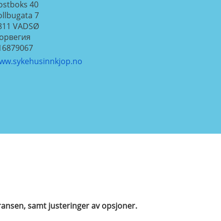
ostboks 40
ollbugata 7
811
VADSØ
орвегия
16879067
ww.sykehusinnkjop.no
eransen, samt justeringer av opsjoner.