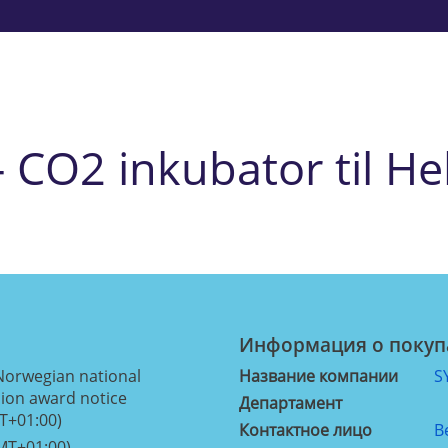
- CO2 inkubator til H
Информация о покуп
orwegian national
Название компании
S
ion award notice
Департамент
T+01:00)
Контактное лицо
B
MT+01:00)