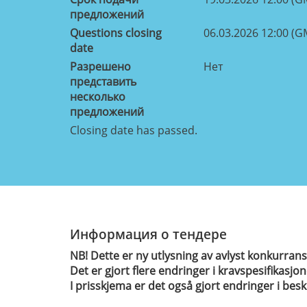
предложений
Questions closing
06.03.2026 12:00 (G
date
Разрешено
Нет
представить
несколько
предложений
Closing date has passed.
Информация о тендере
NB! Dette er ny utlysning av avlyst konkurr
Det er gjort flere endringer i kravspesifikasjo
I prisskjema er det også gjort endringer i be