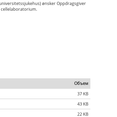
 universitetssjukehus) ønsker Oppdragsgiver
i cellelaboratorium.
Объем
37 KB
43 KB
22 KB