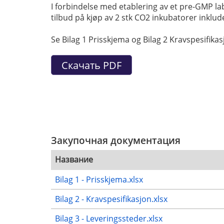
I forbindelse med etablering av et pre-GMP l
tilbud på kjøp av 2 stk CO2 inkubatorer inklud
Se Bilag 1 Prisskjema og Bilag 2 Kravspesifik
Закупочная документация
Название
Bilag 1 - Prisskjema.xlsx
Bilag 2 - Kravspesifikasjon.xlsx
Bilag 3 - Leveringssteder.xlsx