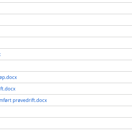
x
jøp.docx
ft.docx
omført prøvedrift.docx