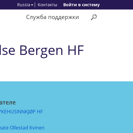
Russia
Kонтакты
Bойти в систему
Служба поддержки
else Bergen HF
ателе
YKEHUSINNKJØP HF
eate Ollestad Kvinen