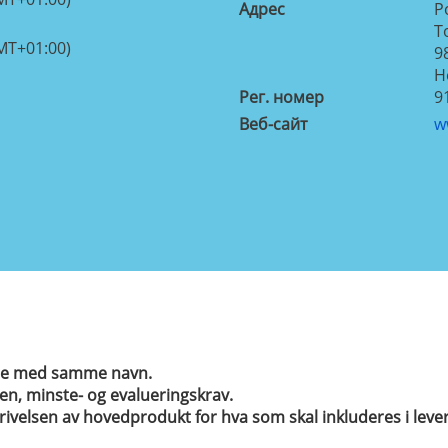
Aдрес
P
T
MT+01:00)
9
Н
Рег. номер
9
Веб-сайт
w
anse med samme navn.
nen, minste- og evalueringskrav.
skrivelsen av hovedprodukt for hva som skal inkluderes i lev