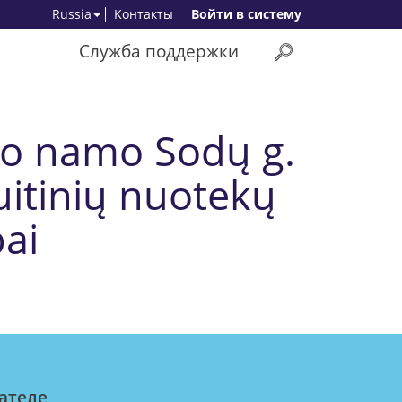
Russia
Kонтакты
Bойти в систему
Служба поддержки
mo namo Sodų g.
buitinių nuotekų
ai
ателе