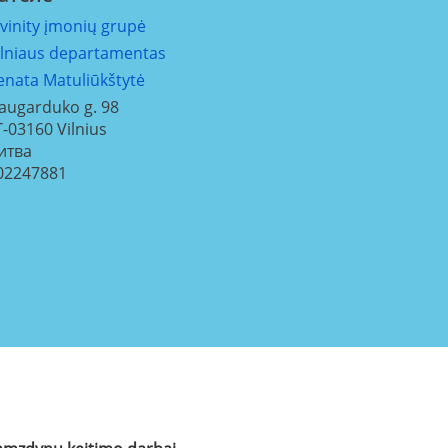
ivinity įmonių grupė
ilniaus departamentas
enata Matuliūkštytė
augarduko g. 98
T-03160
Vilnius
итва
02247881