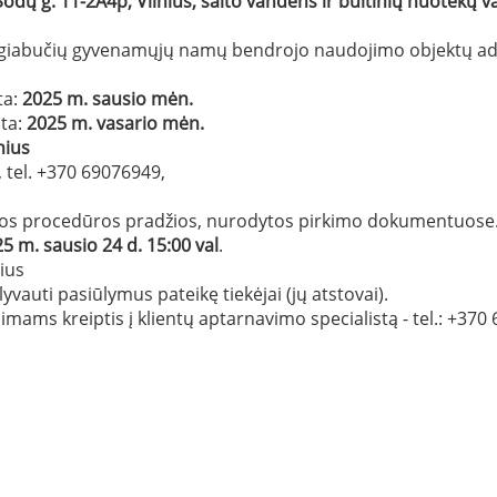
dų g. 11-2A4p, Vilnius, šalto vandens ir buitinių nuotekų 
ugiabučių gyvenamųjų namų bendrojo naudojimo objektų admi
ta:
2025 m. sausio mėn.
ta:
2025 m. vasario mėn.
nius
 tel. +370 69076949,
iūros procedūros pradžios, nurodytos pirkimo dokumentuose
5 m. sausio 24 d. 15:00 val
.
ius
vauti pasiūlymus pateikę tiekėjai (jų atstovai).
mams kreiptis į klientų aptarnavimo specialistą - tel.: +370 