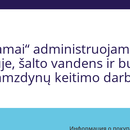
namai“ administruoja
je, šalto vandens ir 
amzdynų keitimo darb
Информация о покуп