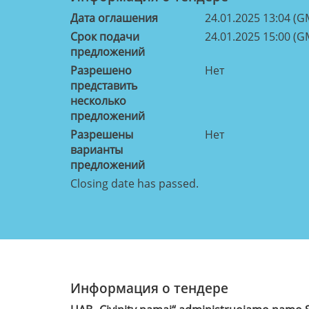
Дата оглашения
24.01.2025 13:04 (G
Срок подачи
24.01.2025 15:00 (G
предложений
Разрешено
Нет
представить
несколько
предложений
Разрешены
Нет
варианты
предложений
Closing date has passed.
Информация о тендере