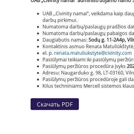
UAB „Civinity namai“ administruojamo namo So
UAB ,,Civinity namai“, veikdama kaip da
darbų pirkimui.
Numatoma darbų/paslaugų pradžios da
Numatoma darbų/paslaugų pabaigos da
Daugiabutis namas:
Sodų g. 11-2A4p, Vil
Kontaktinis asmuo Renata Matuliūkštytė,
el. p.
renata.matuliukstyte@civinity.com
Pasiūlymai teikiami iki pasiūlymų perž
Pasiūlymų peržiūros procedūra įvyks
202
Adresu: Naugarduko g. 98, LT-03160, Viln
Pasiūlymų peržiūros procedūroje gali daly
Kilus techniniams Mercell sistemos klausi