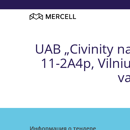
UAB „Civinity 
11-2A4p, Vilniu
v
Информация о тендерe