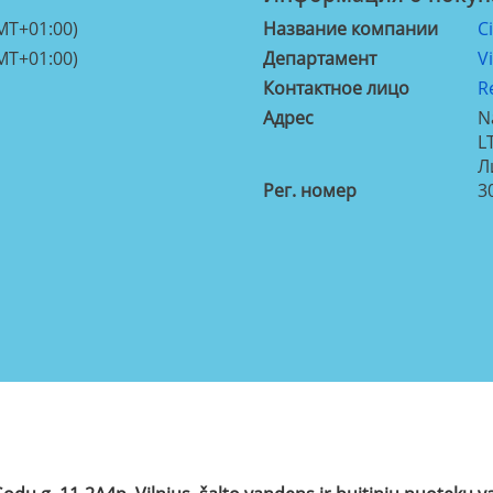
MT+01:00)
Название компании
C
MT+01:00)
Департамент
V
Контактное лицо
R
Aдрес
N
L
Л
Рег. номер
3