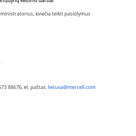
vamzdynų keitimo darbai
nistratorius, kviečia teikti pasiūlymus
.
673 88676, el. paštas:
lietuva@mercell.com