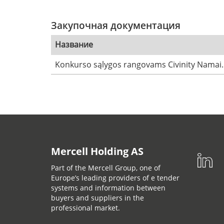
Закупочная документация
Название
Konkurso sąlygos rangovams Civinity Namai.
Mercell Holding AS
Part of the Mercell Group, one of
Europe’s leading providers of e tender
systems and information between
buyers and suppliers in the
professional market.