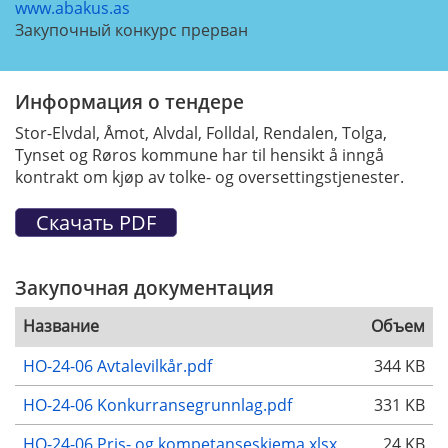
www.abakus.as
Закупочный конкурс прерван
Информация о тендере
Stor-Elvdal, Åmot, Alvdal, Folldal, Rendalen, Tolga,
Tynset og Røros kommune har til hensikt å inngå
kontrakt om kjøp av tolke- og oversettingstjenester.
Закупочная документация
Название
Объем
HO-24-06 Avtalevilkår.pdf
344 KB
HO-24-06 Konkurransegrunnlag.pdf
331 KB
HO-24-06 Pris- og kompetanseskjema.xlsx
24 KB