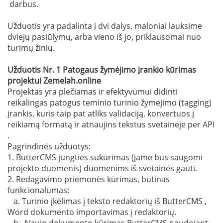
darbus.
Užduotis yra padalinta į dvi dalys, maloniai lauksime
dviejų pasiūlymų, arba vieno iš jo, priklausomai nuo
turimų žinių.
Užduotis Nr. 1 Patogaus žymėjimo įrankio kūrimas
projektui Zemelah.online
Projektas yra plečiamas ir efektyvumui didinti
reikalingas patogus teminio turinio žymėjimo (tagging)
įrankis, kuris taip pat atliks validaciją, konvertuos į
reikiamą formatą ir atnaujins tekstus svetainėje per API
.
Pagrindinės užduotys:
1. ButterCMS jungties sukūrimas (jame bus saugomi
projekto duomenis) duomenims iš svetainės gauti.
2. Redagavimo priemonės kūrimas, būtinas
funkcionalumas:
a. Turinio įkėlimas į teksto redaktorių iš ButterCMS ,
Word dokumento importavimas į redaktorių.
b . Naujo dokumento kūrimas ButterCMS naudojant