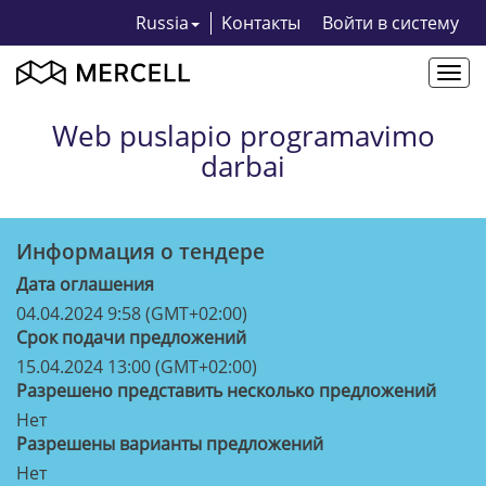
Russia
Kонтакты
Bойти в систему
Togg
navi
Web puslapio programavimo
darbai
Информация о тендерe
Дата оглашения
04.04.2024 9:58 (GMT+02:00)
Срок подачи предложений
15.04.2024 13:00 (GMT+02:00)
Разрешено представить несколько предложений
Нет
Разрешены варианты предложений
Нет