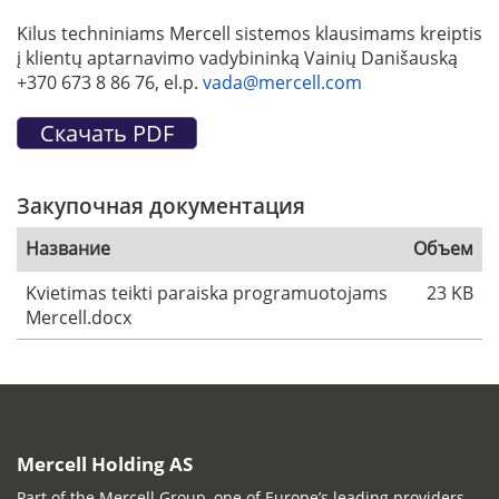
Kilus techniniams Mercell sistemos klausimams kreiptis
į klientų aptarnavimo vadybininką Vainių Danišauską
+370 673 8 86 76, el.p.
vada@mercell.com
Закупочная документация
Название
Объем
Kvietimas teikti paraiska programuotojams
23 KB
Mercell.docx
Mercell Holding AS
Part of the Mercell Group, one of Europe’s leading providers