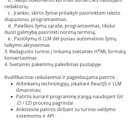
redaktorių.
c . Įrankio, skirto žymai pritaikyti pasirinktam teksto
diapazonui, programavimas.
d . Paieškos žymų sąraše, programavimas, tikslui
duoti galimybę pasirinkti norimą terminą,
e . Pasiūlymų iš LLM dėl pusiau automatinio žymų
taikymo aktyvavimas
3. Redaguoto turinio į tinkamą svetainės HTML formatą
konvertavimas
4. Svetainės pakeitimų paleidimas puslapyje.
Kvalifikaciniai reikalavimai ir pageidaujama patirtis :
Atitinkamų technologijų, įskaitant ReactJS ir LLM
išmanimas;
Patirtis kuriant programinę įrangą naudojant Git
.CI / CD procesų pagrindai
Ankstesnė patirtis dirbant su turinio valdymo
sistemomis ir API .