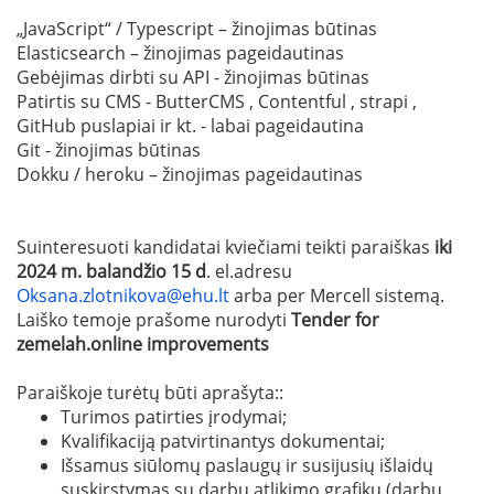
„JavaScript“ / Typescript – žinojimas būtinas
Elasticsearch – žinojimas pageidautinas
Gebėjimas dirbti su API - žinojimas būtinas
Patirtis su CMS - ButterCMS , Contentful , strapi ,
GitHub puslapiai ir kt. - labai pageidautina
Git - žinojimas būtinas
Dokku / heroku – žinojimas pageidautinas
Suinteresuoti kandidatai kviečiami teikti paraiškas
iki
2024 m. balandžio 15 d
. el.adresu
Oksana.zlotnikova@ehu.lt
arba per Mercell sistemą.
Laiško temoje prašome nurodyti
Tender for
zemelah.online improvements
Paraiškoje turėtų būti aprašyta::
Turimos patirties įrodymai;
Kvalifikaciją patvirtinantys dokumentai;
Išsamus siūlomų paslaugų ir susijusių išlaidų
suskirstymas su darbų atlikimo grafiku (darbų