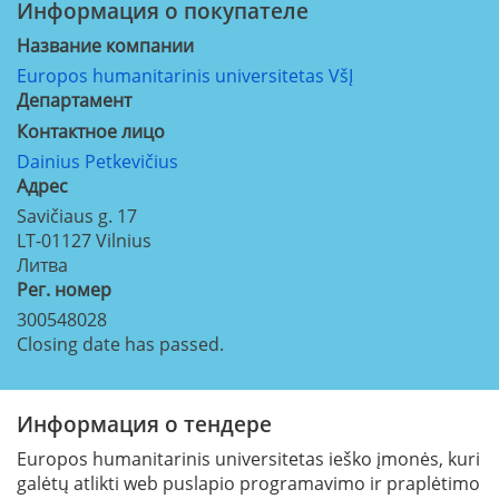
Информация о покупателе
Название компании
Europos humanitarinis universitetas VšĮ
Департамент
Контактное лицо
Dainius Petkevičius
Aдрес
Savičiaus g. 17
LT-01127
Vilnius
Литва
Рег. номер
300548028
Closing date has passed.
Информация о тендере
Europos humanitarinis universitetas ieško įmonės, kuri
galėtų atlikti web puslapio programavimo ir praplėtimo