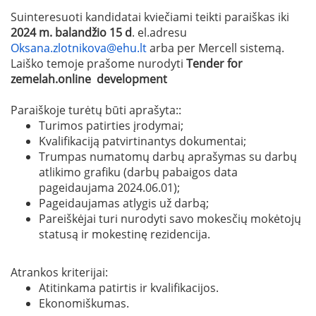
Suinteresuoti kandidatai kviečiami teikti paraiškas iki
2024 m. balandžio 15 d
. el.adresu
Oksana.zlotnikova@ehu.lt
arba per Mercell sistemą.
Laiško temoje prašome nurodyti
Tender for
zemelah.online development
Paraiškoje turėtų būti aprašyta::
Turimos patirties įrodymai;
Kvalifikaciją patvirtinantys dokumentai;
Trumpas numatomų darbų aprašymas su darbų
atlikimo grafiku (darbų pabaigos data
pageidaujama 2024.06.01);
Pageidaujamas atlygis už darbą;
Pareiškėjai turi nurodyti savo mokesčių mokėtojų
statusą ir mokestinę rezidencija.
Atrankos kriterijai:
Atitinkama patirtis ir kvalifikacijos.
Ekonomiškumas.