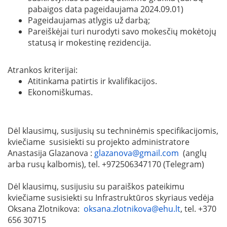
pabaigos data pageidaujama 2024.09.01)
Pageidaujamas atlygis už darbą;
Pareiškėjai turi nurodyti savo mokesčių mokėtojų
statusą ir mokestinę rezidencija.
Atrankos kriterijai:
Atitinkama patirtis ir kvalifikacijos.
Ekonomiškumas.
Dėl klausimų, susijusių su techninėmis specifikacijomis,
kviečiame susisiekti su projekto administratore
Anastasija Glazanova :
glazanova@gmail.com
(anglų
arba rusų kalbomis), tel. +972506347170 (Telegram)
Dėl klausimų, susijusiu su paraiškos pateikimu
kviečiame susisiekti su Infrastruktūros skyriaus vedėja
Oksana Zlotnikova:
oksana.zlotnikova@ehu.lt
, tel. +370
656 30715