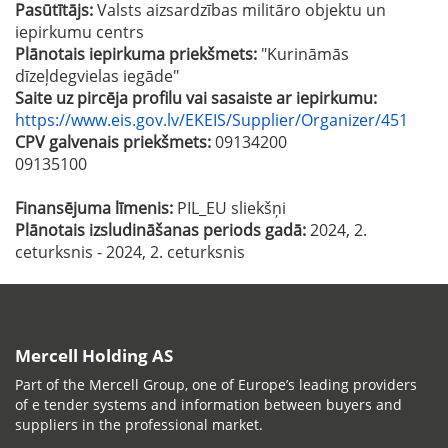
Pasūtītājs:
Valsts aizsardzības militāro objektu un
iepirkumu centrs
Plānotais iepirkuma priekšmets:
"Kurināmās
dīzeļdegvielas iegāde"
Saite uz pircēja profilu vai sasaiste ar iepirkumu:
https://www.eis.gov.lv/EKEIS/Supplier/Organizer/451
CPV galvenais priekšmets:
09134200
09135100
Finansējuma līmenis:
PIL_EU sliekšņi
Plānotais izsludināšanas periods gadā:
2024, 2.
ceturksnis - 2024, 2. ceturksnis
Mercell Holding AS
Part of the Mercell Group, one of Europe’s leading providers
of e tender systems and information between buyers and
suppliers in the professional market.