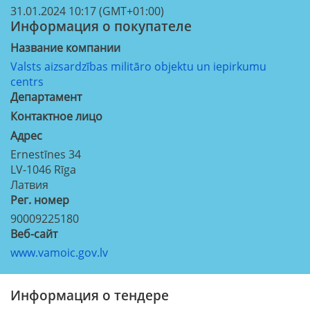
31.01.2024 10:17 (GMT+01:00)
Информация о покупателе
Название компании
Valsts aizsardzības militāro objektu un iepirkumu
centrs
Департамент
Контактное лицо
Aдрес
Ernestīnes 34
LV-1046
Rīga
Латвия
Рег. номер
90009225180
Веб-сайт
www.vamoic.gov.lv
Информация о тендере