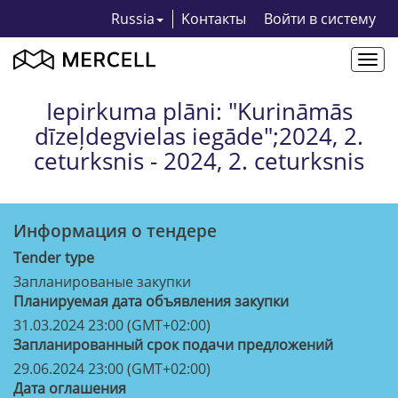
Russia
Kонтакты
Bойти в систему
Togg
navi
Iepirkuma plāni: "Kurināmās
dīzeļdegvielas iegāde";2024, 2.
ceturksnis - 2024, 2. ceturksnis
Информация о тендерe
Tender type
Запланированые закупки
Планируемая дата объявления закупки
31.03.2024 23:00 (GMT+02:00)
Запланированный срок подачи предложений
29.06.2024 23:00 (GMT+02:00)
Дата оглашения