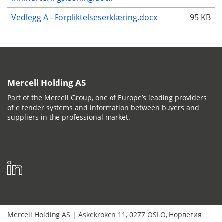
Vedlegg A - Forpliktelseserklæring.docx
95 KB
Mercell Holding AS
Part of the Mercell Group, one of Europe’s leading providers
of e tender systems and information between buyers and
suppliers in the professional market.
Mercell Holding AS
|
Askekroken 11
,
0277
OSLO
,
Норвегия