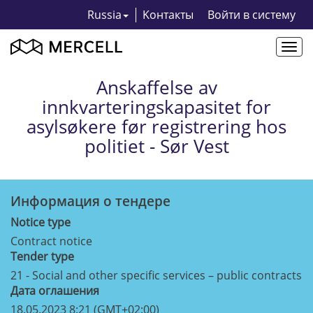
Russia
Kонтакты
Bойти в систему
Togg
navi
Anskaffelse av
innkvarteringskapasitet for
asylsøkere før registrering hos
politiet - Sør Vest
Информация о тендерe
Notice type
Contract notice
Tender type
21 - Social and other specific services – public contracts
Дата оглашения
18.05.2023 8:21 (GMT+02:00)