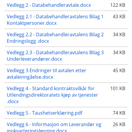
Vedlegg 2 - Databehandleravtale.docx
122 KB
Vedlegg 2.1 - Databehandleravtalens Bilag 1
43 KB
Kontaktpersoner.docx
Vedlegg 2.2 - Databehandleravtalens Bilag 2
34 KB
Endringslogg .docx
Vedlegg 2.3 - Databehandleravtalens Bilag 3
34 KB
Underleverandører.docx
Vedlegg 3 Endringer til avtalen etter
45 KB
avtaleinngåelse.docx
Vedlegg 4 - Standard kontraktsvilkår for
101 KB
Utlendingsdirektoratets kjøp av tjenester
.docx
Vedlegg 5 - Taushetserklæring.pdf
74 KB
Vedlegg 6 - Informasjon om Leverandør og
26 KB
innkvarteringsløsning.docx