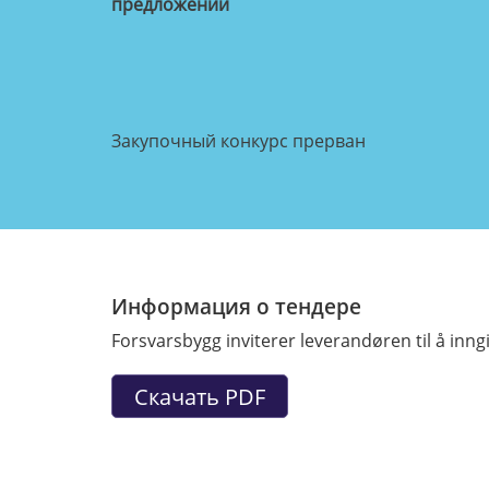
предложений
Закупочный конкурс прерван
Информация о тендере
Forsvarsbygg inviterer leverandøren til å inngi