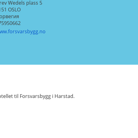
rev Wedels plass 5
151
OSLO
орвегия
75950662
ww.forsvarsbygg.no
tellet til Forsvarsbygg i Harstad.