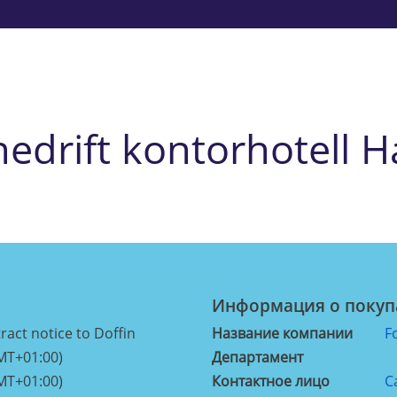
nedrift kontorhotell H
Информация о покуп
ract notice to Doffin
Название компании
F
MT+01:00)
Департамент
MT+01:00)
Контактное лицо
C