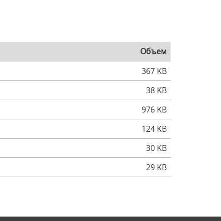
Объем
367 KB
38 KB
976 KB
124 KB
30 KB
29 KB