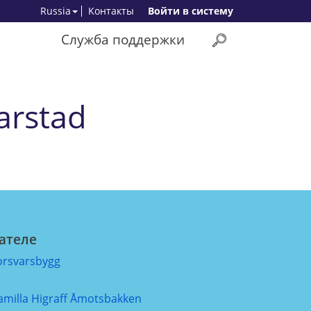
Russia
Kонтакты
Bойти в систему
Служба поддержки
arstad
ателе
orsvarsbygg
amilla Higraff Åmotsbakken