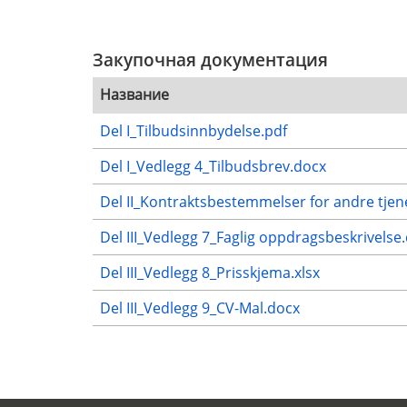
Закупочная документация
Название
Del I_Tilbudsinnbydelse.pdf
Del I_Vedlegg 4_Tilbudsbrev.docx
Del II_Kontraktsbestemmelser for andre tjen
Del III_Vedlegg 7_Faglig oppdragsbeskrivelse
Del III_Vedlegg 8_Prisskjema.xlsx
Del III_Vedlegg 9_CV-Mal.docx