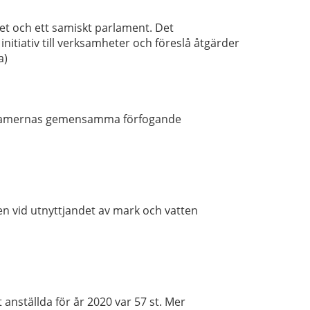
het och ett samiskt parlament. Det
nitiativ till verksamheter och föreslå åtgärder
a)
ll samernas gemensamma förfogande
n vid utnyttjandet av mark och vatten
anställda för år 2020 var 57 st. Mer