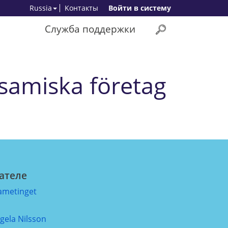
Russia
Kонтакты
Bойти в систему
Служба поддержки
 samiska företag
ателе
ametinget
ngela Nilsson