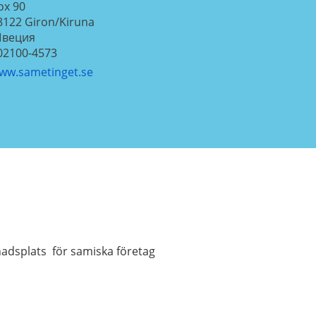
ox 90
8122
Giron/Kiruna
веция
02100-4573
ww.sametinget.se
nadsplats för samiska företag