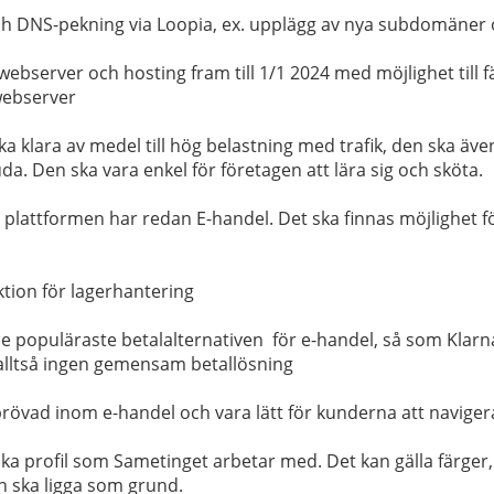
h DNS-pekning via Loopia, ex. upplägg av nya subdomäner 
webserver och hosting fram till 1/1 2024 med möjlighet till f
webserver
ka klara av medel till hög belastning med trafik, den ska äv
a. Den ska vara enkel för företagen att lära sig och sköta.
ll plattformen har redan E-handel. Det ska finnas möjlighet 
tion för lagerhantering
 de populäraste betalalternativen för e-handel, så som Klarn
 alltså ingen gemensam betallösning
rövad inom e-handel och vara lätt för kunderna att navige
a profil som Sametinget arbetar med. Det kan gälla färger, t
 ska ligga som grund.