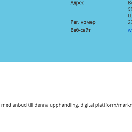
Aдрес
B
9
Ш
Рег. номер
2
Веб-сайт
w
 med anbud till denna upphandling, digital plattform/mark