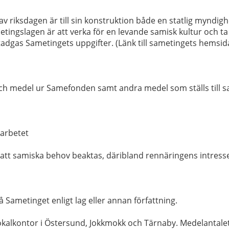
v riksdagen är till sin konstruktion både en statlig myndig
ingslagen är att verka för en levande samisk kultur och ta i
adgas Sametingets uppgifter. (Länk till sametingets hemsid
g och medel ur Samefonden samt andra medel som ställs ti
karbetet
att samiska behov beaktas, däribland rennäringens intresse
Sametinget enligt lag eller annan författning.
lokalkontor i Östersund, Jokkmokk och Tärnaby. Medelantalet 