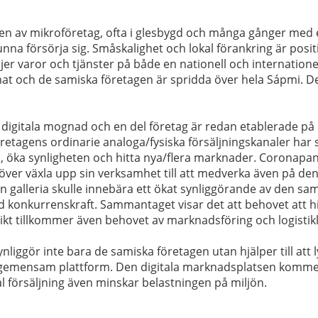
delen av mikroföretag, ofta i glesbygd och många gånger me
nna försörja sig. Småskalighet och lokal förankring är posit
r varor och tjänster på både en nationell och internationel
at och de samiska företagen är spridda över hela Sápmi. De
sin digitala mognad och en del företag är redan etablerade
retagens ordinarie analoga/fysiska försäljningskanaler har
m, öka synligheten och hitta nya/flera marknader. Coronapa
er växla upp sin verksamhet till att medverka även på den 
galleria skulle innebära ett ökat synliggörande av den sami
d konkurrenskraft. Sammantaget visar det att behovet att h
ikt tillkommer även behovet av marknadsföring och logistik
iggör inte bara de samiska företagen utan hjälper till att
 gemensam plattform. Den digitala marknadsplatsen kommer 
tal försäljning även minskar belastningen på miljön.