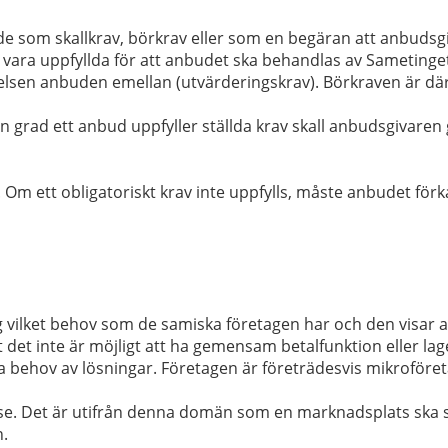
de som skallkrav, börkrav eller som en begäran att anbudsg
 vara uppfyllda för att anbudet ska behandlas av Sametinget (
elsen anbuden emellan (utvärderingskrav). Börkraven är dä
n grad ett anbud uppfyller ställda krav skall anbudsgivaren 
. Om ett obligatoriskt krav inte uppfylls, måste anbudet förk
 vilket behov som de samiska företagen har och den visar a
att det inte är möjligt att ha gemensam betalfunktion eller l
ka behov av lösningar. Företagen är företrädesvis mikroföre
. Det är utifrån denna domän som en marknadsplats ska 
n.