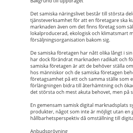
Bakgrund till uppdraget
Det samiska näringslivet består till största 
tjänsteverksamhet för att en företagare ska ku
marknaden även om det finns företag som sälje
lokalproducerad, ekologisk och klimatsmart m
försäljningsorganisation bakom sig.
De samiska företagen har nått olika långt i 
har dock förändrat marknaden radikalt och fö
samiska företagen är att de behöver ställa o
hos människor och de samiska företagen behöv
företagsamhet på ett och samma ställe som en 
förlängningen bidra till återhämtning och öka
det största och mest akuta behovet, men på s
En gemensam samisk digital marknadsplats synl
produkter, något som inte är möjligt utan en
hållbarhetsperspektiv då omställning till digi
Anbudsprövning