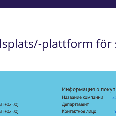
splats/-plattform för
Информация о покуп
Название компании
S
MT+02:00)
Департамент
MT+02:00)
Контактное лицо
I