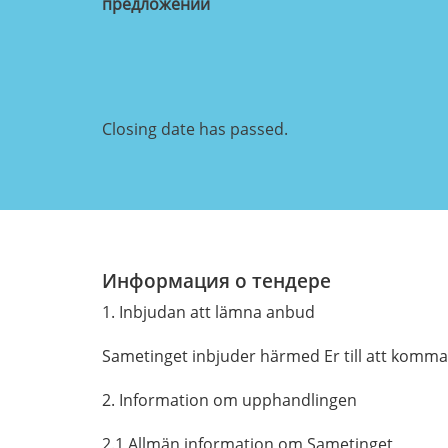
предложений
Closing date has passed.
Информация о тендере
1. Inbjudan att lämna anbud
Sametinget inbjuder härmed Er till att komma
2. Information om upphandlingen
2.1 Allmän information om Sametinget