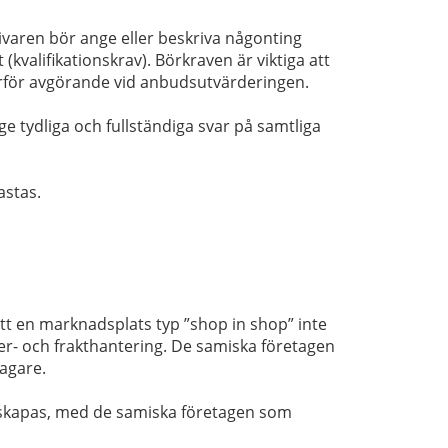
ivaren bör ange eller beskriva någonting
kvalifikationskrav). Börkraven är viktiga att
rför avgörande vid anbudsutvärderingen.
ge tydliga och fullständiga svar på samtliga
astas.
tt en marknadsplats typ ”shop in shop” inte
ager- och frakthantering. De samiska företagen
tagare.
skapas, med de samiska företagen som