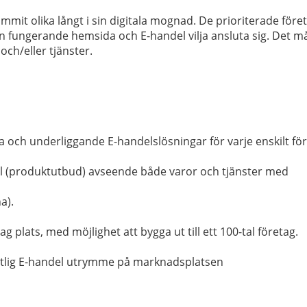
it olika långt i sin digitala mognad. De prioriterade företa
fungerande hemsida och E-handel vilja ansluta sig. Det mås
ch/eller tjänster.
a och underliggande E-handelslösningar för varje enskilt för
del (produktutbud) avseende både varor och tjänster med
a).
g plats, med möjlighet att bygga ut till ett 100-tal företag.
intlig E-handel utrymme på marknadsplatsen