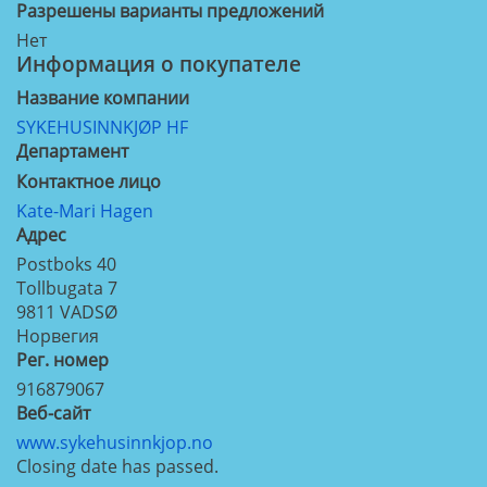
Разрешены варианты предложений
Нет
Информация о покупателе
Название компании
SYKEHUSINNKJØP HF
Департамент
Контактное лицо
Kate-Mari Hagen
Aдрес
Postboks 40
Tollbugata 7
9811
VADSØ
Норвегия
Рег. номер
916879067
Веб-сайт
www.sykehusinnkjop.no
Closing date has passed.