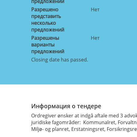
предложений
Разрешено
Нет
представить
несколько
предложений
Разрешены
Нет
варианты
предложений
Closing date has passed.
Информация о тендере
Ordregiver ønsker at indgå aftale med 3 advo
juridiske fagområder: Kommunalret, Forvaltnin
Miljø- og planret, Erstatningsret, Forsikringsr