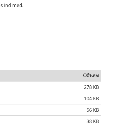
es ind med.
Объем
278 KB
104 KB
56 KB
38 KB