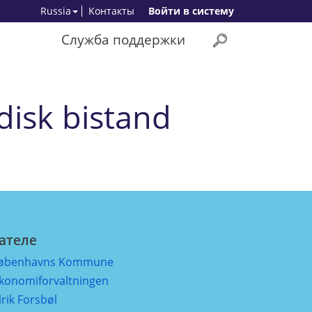
Russia
Kонтакты
Bойти в систему
Служба поддержки
idisk bistand
ателе
øbenhavns Kommune
konomiforvaltningen
lrik Forsbøl