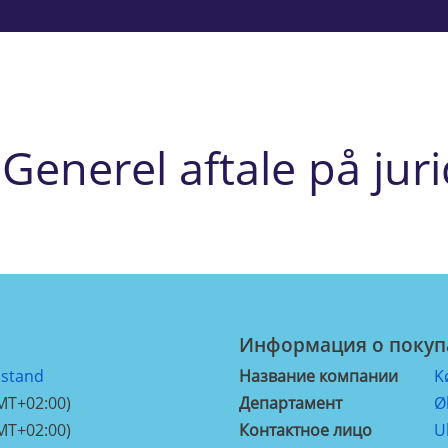
 Generel aftale på jur
Информация о покуп
istand
Название компании
K
MT+02:00)
Департамент
Ø
MT+02:00)
Контактное лицо
U