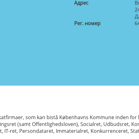
Aдрес
B
2
Д
Рег. номер
6
katfirmaer, som kan bistå Københavns Kommune inden for lev
gsret (samt Offentlighedsloven), Socialret, Udbudsret, Kont
et, IT-ret, Persondataret, Immaterialret, Konkurrenceret, Sta