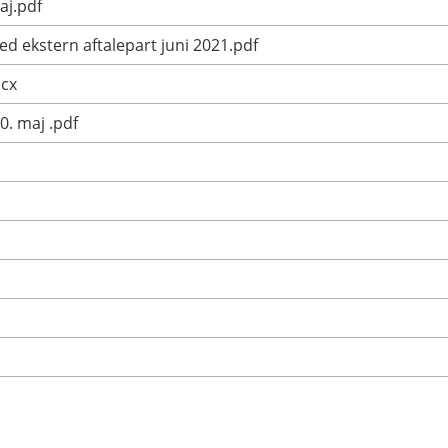
aj.pdf
ed ekstern aftalepart juni 2021.pdf
ocx
0. maj .pdf