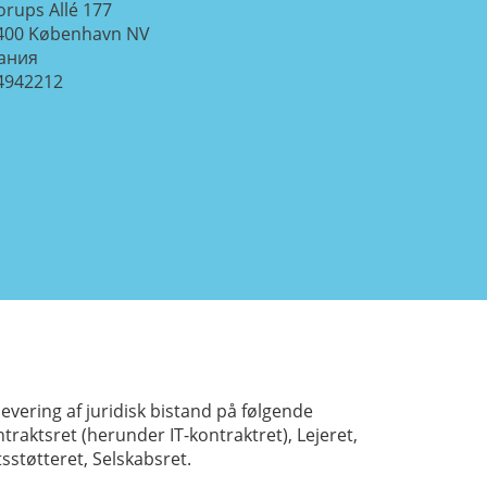
orups Allé 177
400
København NV
ания
4942212
ering af juridisk bistand på følgende
raktsret (herunder IT-kontraktret), Lejeret,
tsstøtteret, Selskabsret.