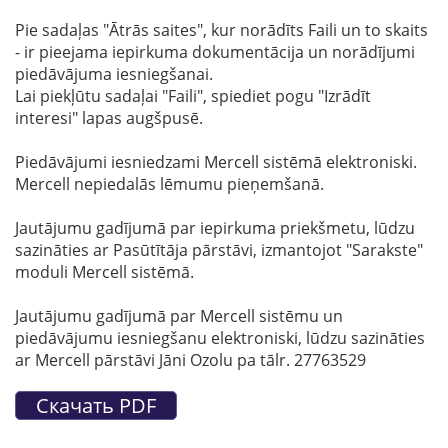
Pie sadaļas "Ātrās saites", kur norādīts Faili un to skaits
- ir pieejama iepirkuma dokumentācija un norādījumi
piedāvājuma iesniegšanai.
Lai piekļūtu sadaļai "Faili", spiediet pogu "Izrādīt
interesi" lapas augšpusē.
Piedāvājumi iesniedzami Mercell sistēmā elektroniski.
Mercell nepiedalās lēmumu pieņemšanā.
Jautājumu gadījumā par iepirkuma priekšmetu, lūdzu
sazināties ar Pasūtītāja pārstāvi, izmantojot "Sarakste"
moduli Mercell sistēmā.
Jautājumu gadījumā par Mercell sistēmu un
piedāvājumu iesniegšanu elektroniski, lūdzu sazināties
ar Mercell pārstāvi Jāni Ozolu pa tālr. 27763529