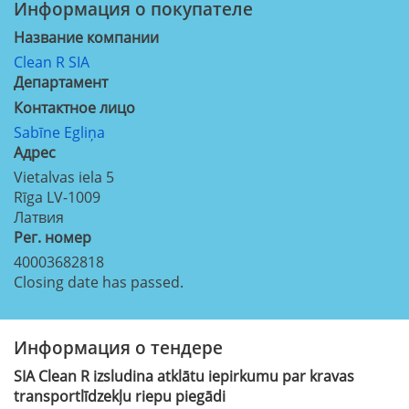
Информация о покупателе
Название компании
Clean R SIA
Департамент
Контактное лицо
Sabīne Egliņa
Aдрес
Vietalvas iela 5
Rīga
LV-1009
Латвия
Рег. номер
40003682818
Closing date has passed.
Информация о тендере
SIA Clean R izsludina atklātu iepirkumu par kravas
transportlīdzekļu riepu piegādi