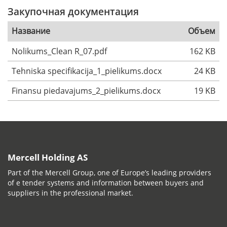
Закупочная документация
Название
Объем
Nolikums_Clean R_07.pdf
162 KB
Tehniska specifikacija_1_pielikums.docx
24 KB
Finansu piedavajums_2_pielikums.docx
19 KB
Mercell Holding AS
Part of the Mercell Group, one of Europe’s leading providers
of e tender systems and information between buyers and
suppliers in the professional market.