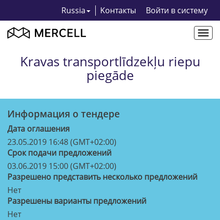
Russia
Kонтакты
Bойти в систему
Togg
navi
Kravas transportlīdzekļu riepu
piegāde
Информация о тендерe
Дата оглашения
23.05.2019 16:48 (GMT+02:00)
Срок подачи предложений
03.06.2019 15:00 (GMT+02:00)
Разрешено представить несколько предложений
Нет
Разрешены варианты предложений
Нет