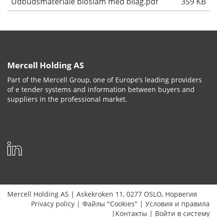
Udbudsmateriale bioslam med bilag.pdf
359 KB
Mercell Holding AS
Part of the Mercell Group, one of Europe’s leading providers
of e tender systems and information between buyers and
suppliers in the professional market.
Mercell Holding AS
|
Askekroken 11
,
0277
OSLO
,
Норвегия
Privacy policy
|
Файлы "Cookies"
|
Условия и правила
|
Kонтакты
|
Bойти в систему