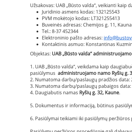
Užsakovas: UAB „Būsto valda“, veikianti kaip
Juridinio asmens kodas: 132125543
PVM mokėtojo kodas: LT321255413
Buveinės adresas: Chemijos g. 11, Kauna
Tel.: 8-37 452344
Elektroninio pašto adresas:
info@bustova
Kontaktinis asmuo: Konstantinas Kuzmino
Objektas:
UAB „Būsto valda“ administruojamo 
1. UAB „Būsto valda“, veikdama kaip daugiabu
pasiūlymus
administruojamo namo Ryšių g. 32
2. Numatoma darbų/paslaugų pradžios data: 
3. Numatoma darbų/paslaugų pabaigos data: 
4. Daugiabutis namas
Ryšių g. 32
,
Kaune
.
5. Dokumentus ir informaciją, būtinus pasiūly
6. Pasiūlymai teikiami iki pasiūlymų peržiūr
Pasiūlymų peržiūros procedūroje gali dalyvauti