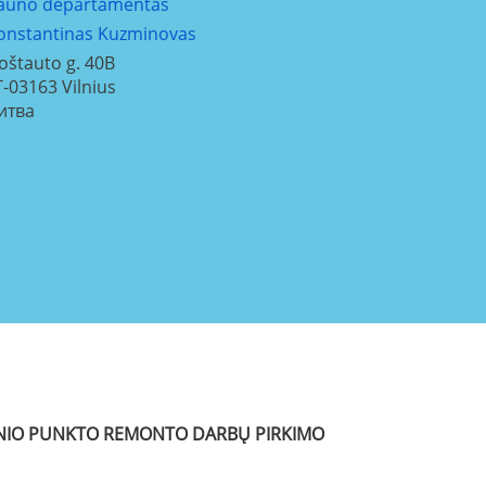
auno departamentas
onstantinas Kuzminovas
oštauto g. 40B
T-03163
Vilnius
итва
MINIO PUNKTO REMONTO DARBŲ PIRKIMO