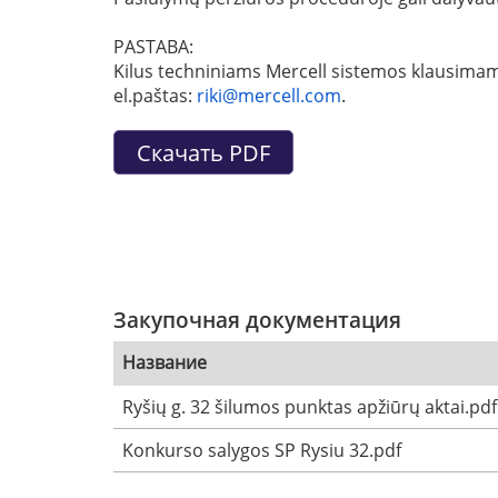
PASTABA:
Kilus techniniams Mercell sistemos klausimams
el.paštas:
riki@mercell.com
.
Закупочная документация
Название
Ryšių g. 32 šilumos punktas apžiūrų aktai.pdf
Konkurso salygos SP Rysiu 32.pdf