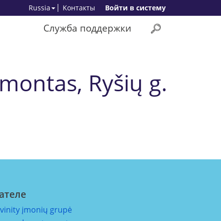
Russia
Kонтакты
Bойти в систему
Служба поддержки
montas, Ryšių g.
ателе
ivinity įmonių grupė