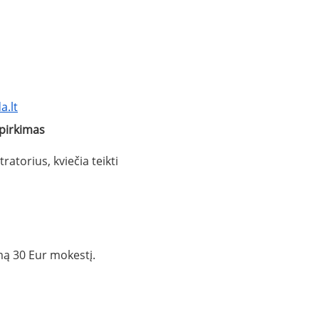
a.lt
pirkimas
torius, kviečia teikti
mą 30 Eur mokestį.