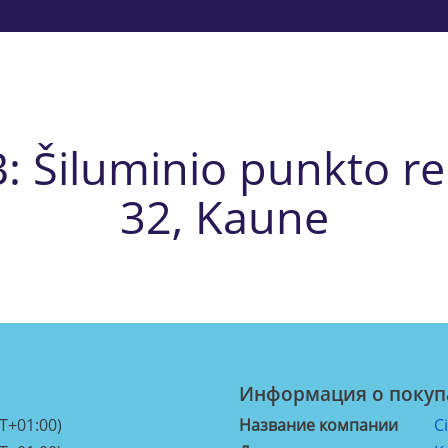
: Šiluminio punkto re
32, Kaune
Информация о покуп
T+01:00)
Название компании
C