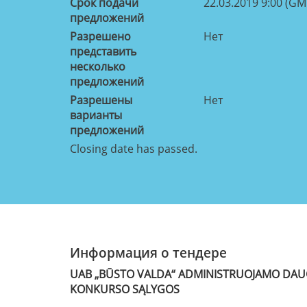
Срок подачи
22.03.2019 9:00 (GM
предложений
Разрешено
Нет
представить
несколько
предложений
Разрешены
Нет
варианты
предложений
Closing date has passed.
Информация о тендере
UAB „BŪSTO VALDA“ ADMINISTRUOJAMO DAU
KONKURSO SĄLYGOS