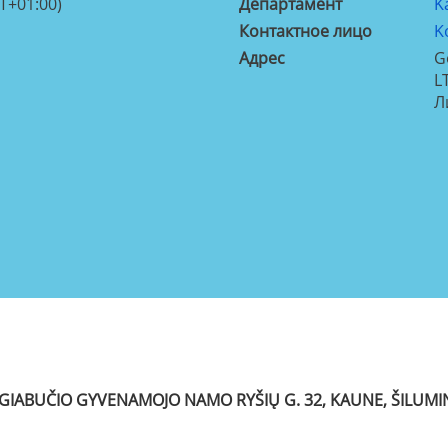
T+01:00)
Департамент
K
Контактное лицо
K
Aдрес
G
L
Л
GIABUČIO GYVENAMOJO NAMO RYŠIŲ G. 32
, KAUNE, ŠILU