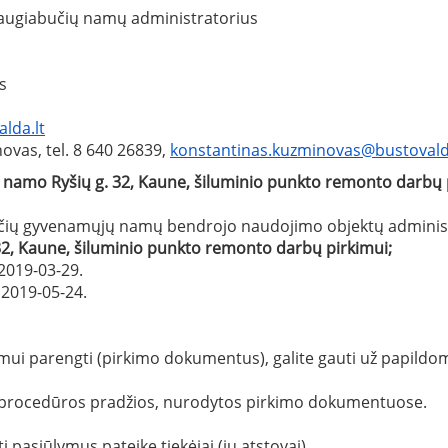
 daugiabučių namų administratorius
s
lda.lt
vas, tel. 8 640 26839,
konstantinas.kuzminovas@bustovald
namo Ryšių g. 32, Kaune, šiluminio punkto
remonto darbų 
čių gyvenamųjų namų bendrojo naudojimo objektų administra
, Kaune, šiluminio punkto remonto darbų pirkimui;
2019-03-29.
2019-05-24.
mui parengti (pirkimo dokumentus), galite gauti už papildo
os procedūros pradžios, nurodytos pirkimo dokumentuose.
 pasiūlymus pateikę tiekėjai (jų atstovai).