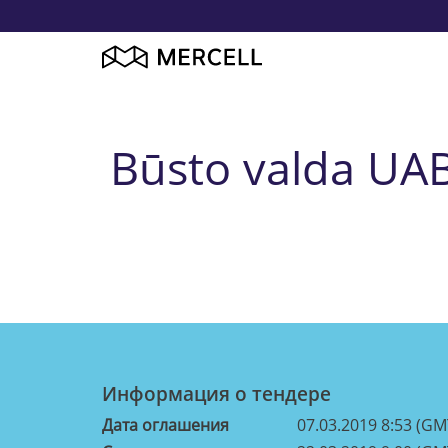
Būsto valda UAB
Информация о тендерe
Дата оглашения
07.03.2019 8:53 (GM