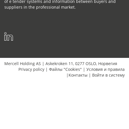
of e tender systems and information between buyers and
suppliers in the professional market.
Mercell Holding AS
|
Askekroken 11
,
0277
OSLO
,
Норвегия
Privacy policy
|
Файлы "Cookies"
|
Условия и правила
|
Kонтакты
|
Bойти в систему