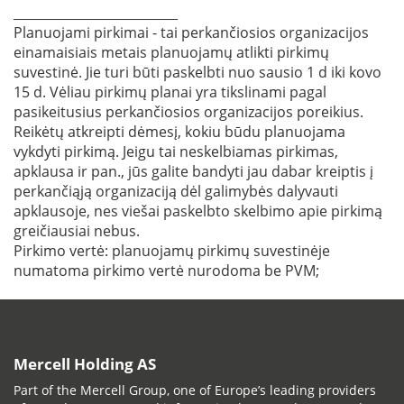
__________________________
Planuojami pirkimai - tai perkančiosios organizacijos
einamaisiais metais planuojamų atlikti pirkimų
suvestinė. Jie turi būti paskelbti nuo sausio 1 d iki kovo
15 d. Vėliau pirkimų planai yra tikslinami pagal
pasikeitusius perkančiosios organizacijos poreikius.
Reikėtų atkreipti dėmesį, kokiu būdu planuojama
vykdyti pirkimą. Jeigu tai neskelbiamas pirkimas,
apklausa ir pan., jūs galite bandyti jau dabar kreiptis į
perkančiąją organizaciją dėl galimybės dalyvauti
apklausoje, nes viešai paskelbto skelbimo apie pirkimą
greičiausiai nebus.
Pirkimo vertė: planuojamų pirkimų suvestinėje
numatoma pirkimo vertė nurodoma be PVM;
Mercell Holding AS
Part of the Mercell Group, one of Europe’s leading providers