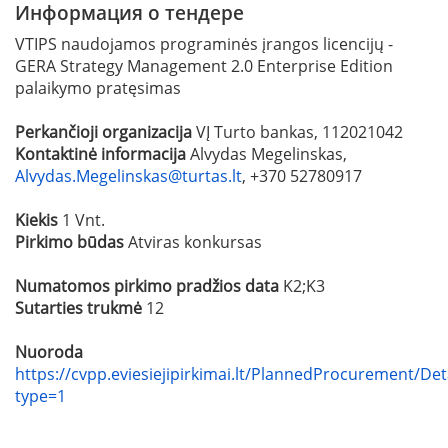
Информация о тендере
VTIPS naudojamos programinės įrangos licencijų -
GERA Strategy Management 2.0 Enterprise Edition
palaikymo pratęsimas
Perkančioji organizacija
VĮ Turto bankas, 112021042
Kontaktinė informacija
Alvydas Megelinskas,
Alvydas.Megelinskas@turtas.lt
, +370 52780917
Kiekis
1 Vnt.
Pirkimo būdas
Atviras konkursas
Numatomos pirkimo pradžios data
K2;K3
Sutarties trukmė
12
Nuoroda
https://cvpp.eviesiejipirkimai.lt/PlannedProcurement/Det
type=1