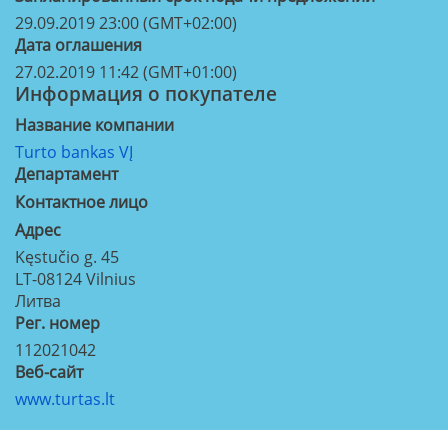
29.09.2019 23:00 (GMT+02:00)
Дата оглашения
27.02.2019 11:42 (GMT+01:00)
Информация о покупателе
Название компании
Turto bankas VĮ
Департамент
Контактное лицо
Aдрес
Kęstučio g. 45
LT-08124
Vilnius
Литва
Рег. номер
112021042
Веб-сайт
www.turtas.lt