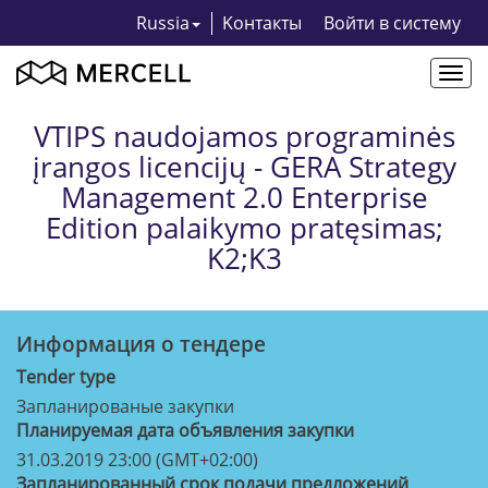
Russia
Kонтакты
Bойти в систему
Togg
navi
VTIPS naudojamos programinės
įrangos licencijų - GERA Strategy
Management 2.0 Enterprise
Edition palaikymo pratęsimas;
K2;K3
Информация о тендерe
Tender type
Запланированые закупки
Планируемая дата объявления закупки
31.03.2019 23:00 (GMT+02:00)
Запланированный срок подачи предложений