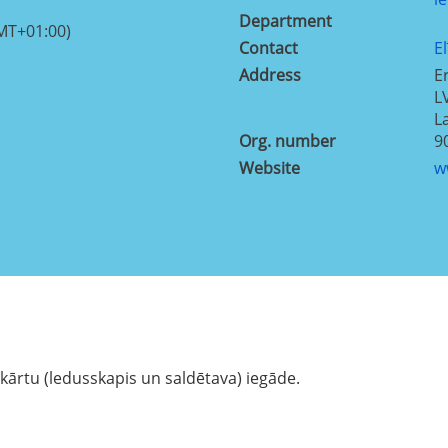
Department
MT+01:00)
Contact
E
Address
E
L
L
Org. number
9
Website
w
kārtu (ledusskapis un saldētava) iegāde.