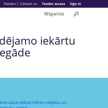
Polska
Contact us
Tender access
Sign in
Wsparcie
ldējamo iekārtu
iegāde
alsts aizsardzības militāro objektu un
epirkumu centrs