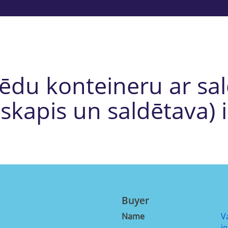
ēdu konteineru ar sa
sskapis un saldētava) 
Buyer
Name
V
i