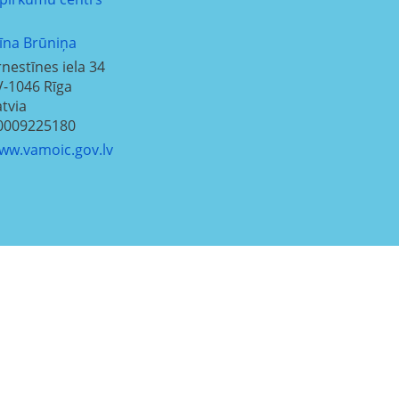
līna Brūniņa
rnestīnes iela 34
V-1046
Rīga
atvia
0009225180
ww.vamoic.gov.lv