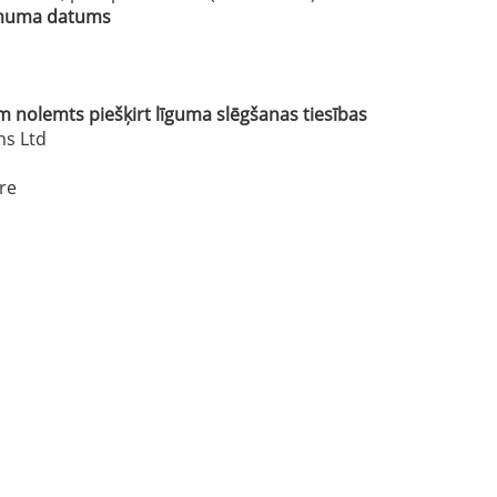
lēmuma datums
nolemts piešķirt līguma slēgšanas tiesības
ns Ltd
re