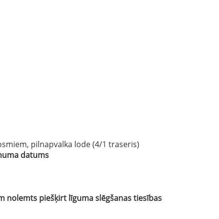
smiem, pilnapvalka lode (4/1 traseris)
lēmuma datums
nolemts piešķirt līguma slēgšanas tiesības