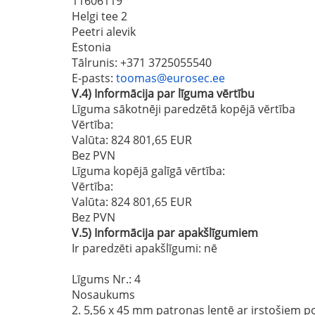
11606119
Helgi tee 2
Peetri alevik
Estonia
Tālrunis
: +371 3725055540
E-pasts
:
toomas@eurosec.ee
V.4)
Informācija par līguma vērtību
Līguma sākotnēji paredzētā kopējā vērtība
Vērtība:
Valūta: 824 801,65 EUR
Bez PVN
Līguma kopējā galīgā vērtība:
Vērtība:
Valūta: 824 801,65 EUR
Bez PVN
V.5)
Informācija par apakšlīgumiem
Ir paredzēti apakšlīgumi:
nē
Līgums Nr.
: 4
Nosaukums
2. 5,56 x 45 mm patronas lentē ar irstošiem po