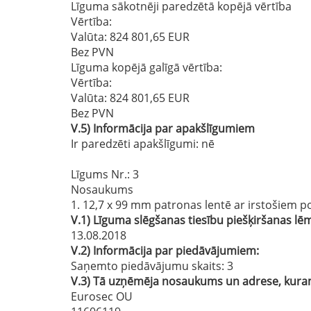
Līguma sākotnēji paredzētā kopējā vērtība
Vērtība:
Valūta: 824 801,65 EUR
Bez PVN
Līguma kopējā galīgā vērtība:
Vērtība:
Valūta: 824 801,65 EUR
Bez PVN
V.5)
Informācija par apakšlīgumiem
Ir paredzēti apakšlīgumi:
nē
Līgums Nr.
: 3
Nosaukums
1. 12,7 x 99 mm patronas lentē ar irstošiem po
V.1)
Līguma slēgšanas tiesību piešķiršanas 
13.08.2018
V.2)
Informācija par piedāvājumiem:
Saņemto piedāvājumu skaits: 3
V.3)
Tā uzņēmēja nosaukums un adrese, kuram 
Eurosec OU