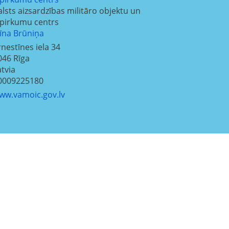
alsts aizsardzības militāro objektu un
epirkumu centrs
līna Brūniņa
rnestīnes iela 34
046
Rīga
atvia
0009225180
ww.vamoic.gov.lv