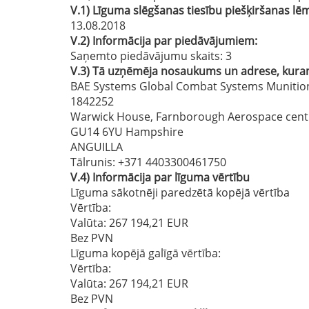
V.1)
Līguma slēgšanas tiesību piešķiršanas 
13.08.2018
V.2)
Informācija par piedāvājumiem:
Saņemto piedāvājumu skaits: 3
V.3)
Tā uzņēmēja nosaukums un adrese, kuram 
BAE Systems Global Combat Systems Munitio
1842252
Warwick House, Farnborough Aerospace cent
GU14 6YU Hampshire
ANGUILLA
Tālrunis
: +371 4403300461750
V.4)
Informācija par līguma vērtību
Līguma sākotnēji paredzētā kopējā vērtība
Vērtība:
Valūta: 267 194,21 EUR
Bez PVN
Līguma kopējā galīgā vērtība:
Vērtība:
Valūta: 267 194,21 EUR
Bez PVN