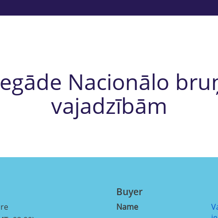
 iegāde Nacionālo bru
vajadzībām
Buyer
ure
Name
V
i