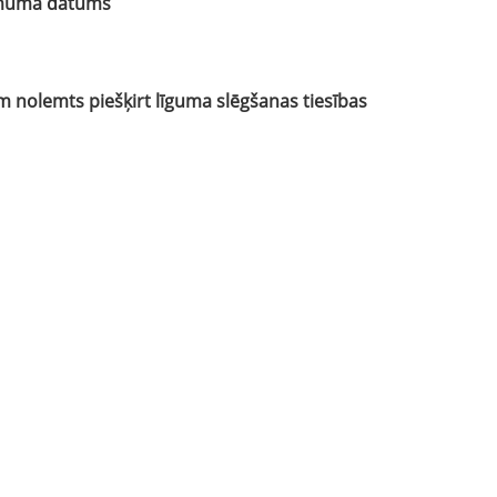
lēmuma datums
nolemts piešķirt līguma slēgšanas tiesības