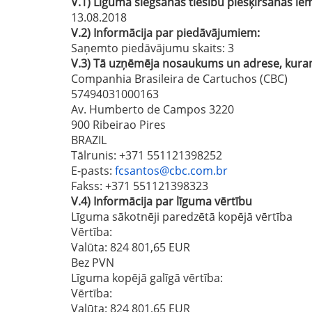
V.1)
Līguma slēgšanas tiesību piešķiršanas 
13.08.2018
V.2)
Informācija par piedāvājumiem:
Saņemto piedāvājumu skaits: 3
V.3)
Tā uzņēmēja nosaukums un adrese, kuram 
Companhia Brasileira de Cartuchos (CBC)
57494031000163
Av. Humberto de Campos 3220
900 Ribeirao Pires
BRAZIL
Tālrunis
: +371 551121398252
E-pasts
:
fcsantos@cbc.com.br
Fakss
: +371 551121398323
V.4)
Informācija par līguma vērtību
Līguma sākotnēji paredzētā kopējā vērtība
Vērtība:
Valūta: 824 801,65 EUR
Bez PVN
Līguma kopējā galīgā vērtība:
Vērtība:
Valūta: 824 801,65 EUR