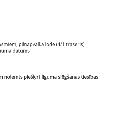
smiem, pilnapvalka lode (4/1 traseris)
lēmuma datums
nolemts piešķirt līguma slēgšanas tiesības