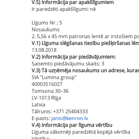
V.5)
Informācija par apakšlīgumiem
Ir paredzēti apakšlīgumi:
nē
Līgums Nr.
: 5
Nosaukums
2. 5,56 x 45 mm patronas lentē ar irstošiem po
V.1)
Līguma slēgšanas tiesību piešķiršanas 
13.08.2018
V.2)
Informācija par piedāvājumiem:
Saņemto piedāvājumu skaits: 3
V.3)
Tā uzņēmēja nosaukums un adrese, kuram 
SIA "Lumina group"
40003516027
Tomsona 30–36
LV-1013 Rīga
Latvia
Tālrunis
: +371 25404333
E-pasts
:
janis@kenron.lv
V.4)
Informācija par līguma vērtību
Līguma sākotnēji paredzētā kopējā vērtība
Vērtība: