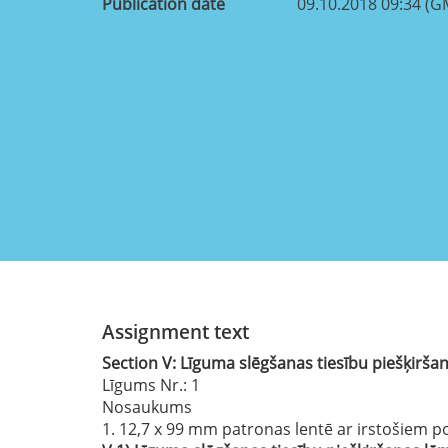
Publication date
09.10.2018 09:34 (G
Assignment text
Section
V:
Līguma slēgšanas tiesību piešķirša
Līgums Nr.
: 1
Nosaukums
1. 12,7 x 99 mm patronas lentē ar irstošiem po