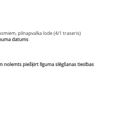
smiem, pilnapvalka lode (4/1 traseris)
lēmuma datums
nolemts piešķirt līguma slēgšanas tiesības