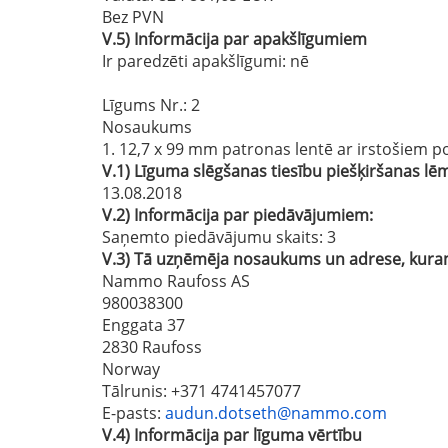
Bez PVN
V.5)
Informācija par apakšlīgumiem
Ir paredzēti apakšlīgumi:
nē
Līgums Nr.
: 2
Nosaukums
1. 12,7 x 99 mm patronas lentē ar irstošiem po
V.1)
Līguma slēgšanas tiesību piešķiršanas 
13.08.2018
V.2)
Informācija par piedāvājumiem:
Saņemto piedāvājumu skaits: 3
V.3)
Tā uzņēmēja nosaukums un adrese, kuram 
Nammo Raufoss AS
980038300
Enggata 37
2830 Raufoss
Norway
Tālrunis
: +371 4741457077
E-pasts
:
audun.dotseth@nammo.com
V.4)
Informācija par līguma vērtību