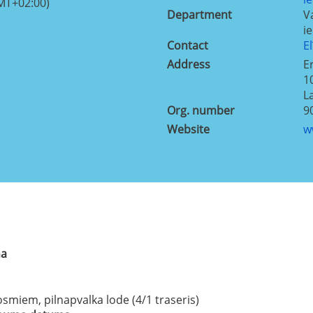
MT+02:00)
Department
V
i
Contact
E
Address
E
1
L
Org. number
9
Website
w
na
smiem, pilnapvalka lode (4/1 traseris)