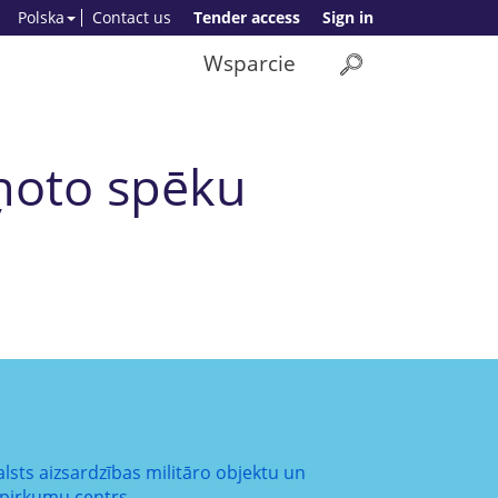
Polska
Contact us
Tender access
Sign in
Wsparcie
ņoto spēku
alsts aizsardzības militāro objektu un
epirkumu centrs