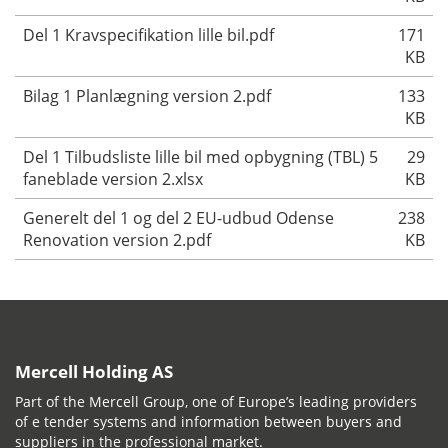
Del 1 Kravspecifikation lille bil.pdf
171
KB
Bilag 1 Planlægning version 2.pdf
133
KB
Del 1 Tilbudsliste lille bil med opbygning (TBL) 5
29
faneblade version 2.xlsx
KB
Generelt del 1 og del 2 EU-udbud Odense
238
Renovation version 2.pdf
KB
Mercell Holding AS
Part of the Mercell Group, one of Europe’s leading providers
of e tender systems and information between buyers and
suppliers in the professional market.