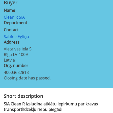
Buyer
Name
Clean R SIA
Department
Contact
Sabīne Egliņa
Address
Vietalvas iela 5
Rīga
LV-1009
Latvia
Org. number
40003682818
Closing date has passed.
Short description
SIA Clean R izsludina atklātu iepirkumu par kravas
transportlīdzekļu riepu piegādi