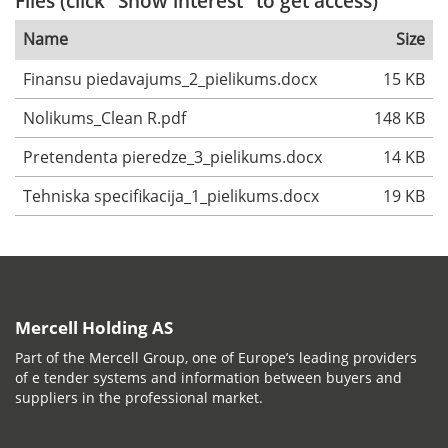
Files (click "Show interest" to get access)
Name
Size
Finansu piedavajums_2_pielikums.docx
15 KB
Nolikums_Clean R.pdf
148 KB
Pretendenta pieredze_3_pielikums.docx
14 KB
Tehniska specifikacija_1_pielikums.docx
19 KB
Mercell Holding AS
Part of the Mercell Group, one of Europe’s leading providers
of e tender systems and information between buyers and
suppliers in the professional market.