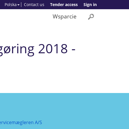
Polska
Contact us
Tender access
Sign in
Wsparcie
øring 2018 -
ervicemægleren A/S