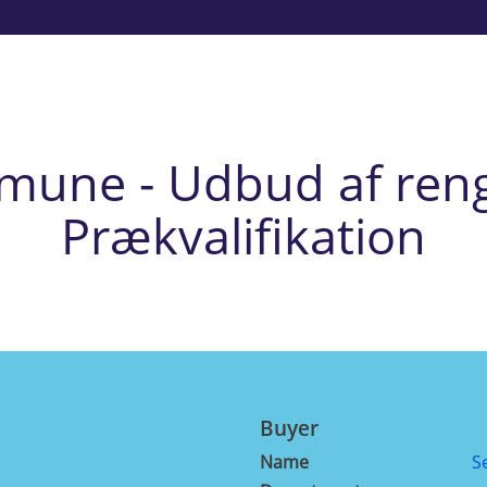
mune - Udbud af reng
Prækvalifikation
Buyer
Name
S