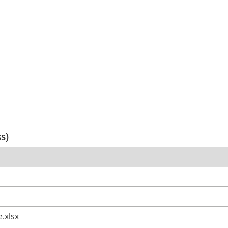
ss)
.xlsx