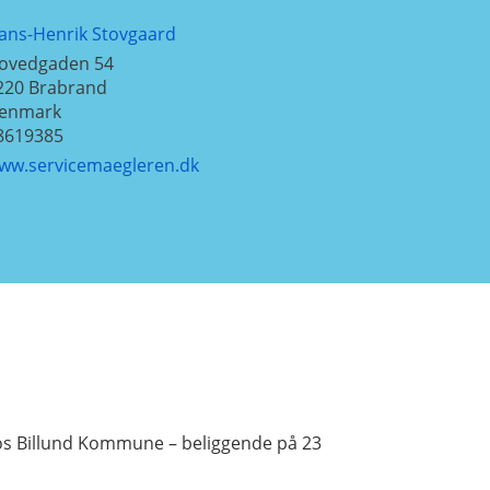
ans-Henrik Stovgaard
ovedgaden 54
220
Brabrand
enmark
8619385
ww.servicemaegleren.dk
hos Billund Kommune – beliggende på 23