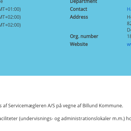
re
Department
MT+01:00)
Contact
H
MT+02:00)
Address
H
8
MT+02:00)
D
Org. number
1
Website
w
 af Servicemægleren A/S på vegne af Billund Kommune.
iliteter (undervisnings- og administrationslokaler m.m.) 