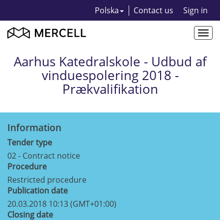
Polska
Contact us
Sign in
Togg
navi
Aarhus Katedralskole - Udbud af
vinduespolering 2018 -
Prækvalifikation
Information
Tender type
02 - Contract notice
Procedure
Restricted procedure
Publication date
20.03.2018 10:13 (GMT+01:00)
Closing date