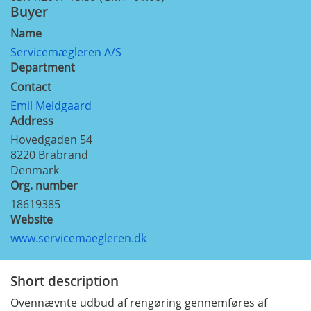
Buyer
Name
Servicemægleren A/S
Department
Contact
Emil Meldgaard
Address
Hovedgaden 54
8220
Brabrand
Denmark
Org. number
18619385
Website
www.servicemaegleren.dk
Short description
Ovennævnte udbud af rengøring gennemføres af