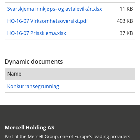
Svarskjema innkjøps- og avtalevilkår.xlsx
11 KB
HO-16-07 Virksomhetsoversikt.pdf
403 KB
HO-16-07 Prisskjema.xlsx
37 KB
Dynamic documents
Name
Konkurransegrunnlag
Mercell Holding AS
Part of the Mercell Group, one of Europe’s leading providers