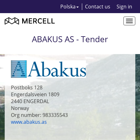
Polska
Contact us
Sign in
Togg
navi
ABAKUS AS - Tender
Postboks 128
Engerdalsveien 1809
2440
ENGERDAL
Norway
Org number: 983335543
www.abakus.as