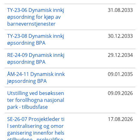
TY-23-06 Dynamisk innkj
31.08.2033
øpsordning for kjøp av
barnevernstjenester
TY-23-08 Dynamisk innkj
30.12.2033
øpsordning BPA
RE-24-09 Dynamisk innkj
29.12.2034
øpsordning BPA
ÅM-24-11 Dynamisk innk
09.01.2035
jøpsordning BPA
Utstilling ved besøkssen
09.09.2026
ter forollhogna nasjonal
park - tilbudsfase
SE-26-07 Prosjektleder ti
17.08.2026
l sentralisering og omor
ganisering innenfor hels
etilbudene - prekvalifise