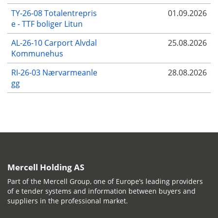
TY-26-08 Totalentrepris
01.09.2026
e - TTF boliger Litun
AL-26-10 Carport Alvdal
25.08.2026
Kommunehus
RI-26-03 Nærvarmeanle
28.08.2026
gg
Mercell Holding AS
Part of the Mercell Group, one of Europe’s leading providers
of e tender systems and information between buyers and
suppliers in the professional market.