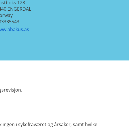
ostboks 128
440
ENGERDAL
orway
83335543
ww.abakus.as
gsrevisjon.
klingen i sykefraværet og årsaker, samt hvilke