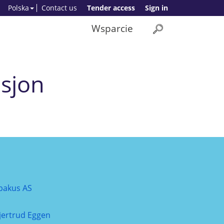
Polska
Contact us
Tender access
Sign in
Wsparcie
isjon
bakus AS
jertrud Eggen