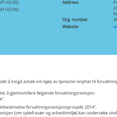
MT+02:00)
Address
P
2
MT+02:00)
N
Org. number
9
Website
w
kt å inngå avtale om kjøp av tjenester knyttet til forvaltnin
tet å gjennomføre følgende forvaltningsrevisjon:
e".
ktbeskrivelse forvaltningsrevisjonsprosjekt 2014".
srevisjon (om sykefravær og arbeidsmiljø) kan undersøke utvi