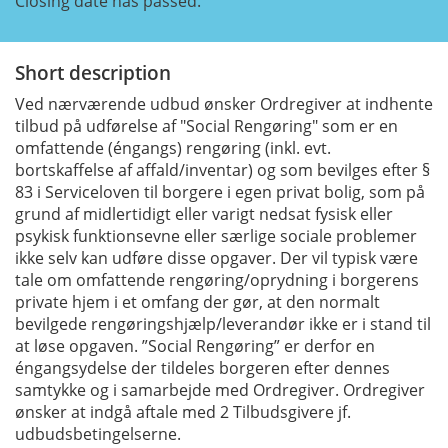
Closing date has passed.
Short description
Ved nærværende udbud ønsker Ordregiver at indhente
tilbud på udførelse af "Social Rengøring" som er en
omfattende (éngangs) rengøring (inkl. evt.
bortskaffelse af affald/inventar) og som bevilges efter §
83 i Serviceloven til borgere i egen privat bolig, som på
grund af midlertidigt eller varigt nedsat fysisk eller
psykisk funktionsevne eller særlige sociale problemer
ikke selv kan udføre disse opgaver. Der vil typisk være
tale om omfattende rengøring/oprydning i borgerens
private hjem i et omfang der gør, at den normalt
bevilgede rengøringshjælp/leverandør ikke er i stand til
at løse opgaven. ”Social Rengøring” er derfor en
éngangsydelse der tildeles borgeren efter dennes
samtykke og i samarbejde med Ordregiver. Ordregiver
ønsker at indgå aftale med 2 Tilbudsgivere jf.
udbudsbetingelserne.