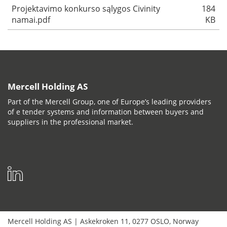
Projektavimo konkurso sąlygos Civinity
184
namai.pdf
KB
Mercell Holding AS
Part of the Mercell Group, one of Europe’s leading providers
of e tender systems and information between buyers and
suppliers in the professional market.
Mercell Holding AS
|
Askekroken 11
,
0277
OSLO
,
Norway