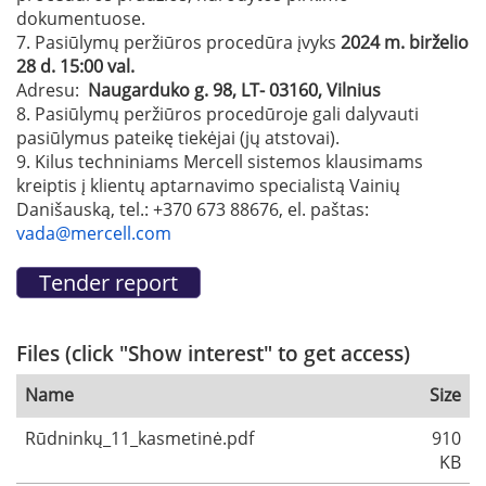
dokumentuose.
7. Pasiūlymų peržiūros procedūra įvyks
2024 m. birželio
28 d. 15:00 val.
Adresu:
Naugarduko g. 98, LT- 03160, Vilnius
8. Pasiūlymų peržiūros procedūroje gali dalyvauti
pasiūlymus pateikę tiekėjai (jų atstovai).
9. Kilus techniniams Mercell sistemos klausimams
kreiptis į klientų aptarnavimo specialistą Vainių
Danišauską, tel.: +370 673 88676, el. paštas:
vada@mercell.com
Files (click "Show interest" to get access)
Name
Size
Rūdninkų_11_kasmetinė.pdf
910
KB