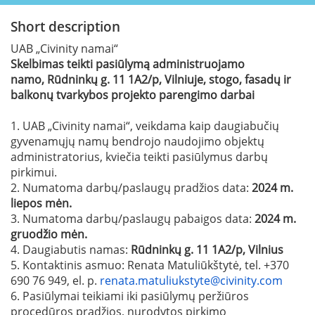
Short description
UAB „Civinity namai“
Skelbimas teikti pasiūlymą administruojamo
namo,
Rūdninkų g. 11 1A2/p, Vilniuje, stogo, fasadų ir
balkonų tvarkybos projekto parengimo darbai
1. UAB „Civinity namai“, veikdama kaip daugiabučių
gyvenamųjų namų bendrojo naudojimo objektų
administratorius, kviečia teikti pasiūlymus darbų
pirkimui.
2. Numatoma darbų/paslaugų pradžios data:
2024 m.
liepos mėn.
3. Numatoma darbų/paslaugų pabaigos data:
2024 m.
gruodžio mėn.
4. Daugiabutis namas:
Rūdninkų g. 11 1A2/p,
Vilnius
5. Kontaktinis asmuo: Renata Matuliūkštytė, tel. +370
690 76 949, el. p.
renata.matuliukstyte@civinity.com
6. Pasiūlymai teikiami iki pasiūlymų peržiūros
procedūros pradžios, nurodytos pirkimo