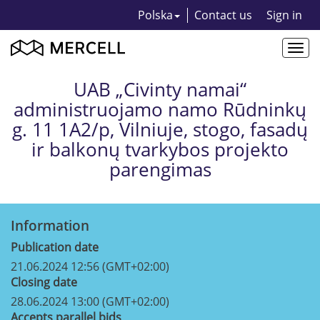
Polska
Contact us
Sign in
Togg
navi
UAB „Civinty namai“
administruojamo namo Rūdninkų
g. 11 1A2/p, Vilniuje, stogo, fasadų
ir balkonų tvarkybos projekto
parengimas
Information
Publication date
21.06.2024 12:56 (GMT+02:00)
Closing date
28.06.2024 13:00 (GMT+02:00)
Accepts parallel bids