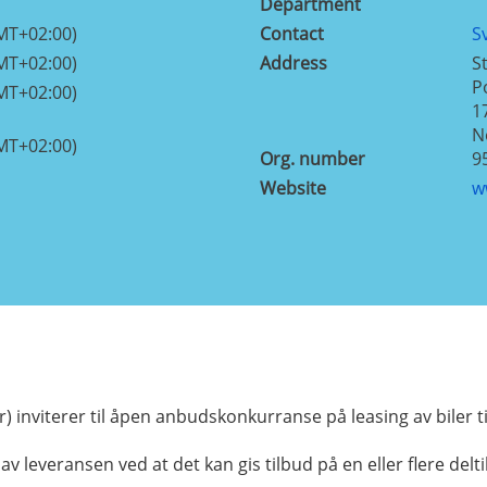
Department
MT+02:00)
Contact
S
MT+02:00)
Address
S
P
MT+02:00)
1
N
MT+02:00)
Org. number
9
Website
w
 inviterer til åpen anbudskonkurranse på leasing av biler 
 av leveransen ved at det kan gis tilbud på en eller flere delt