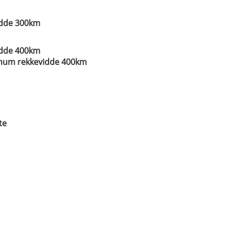
idde 300km
idde 400km
nimum rekkevidde 400km
te