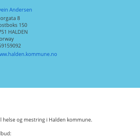
vein Andersen
torgata 8
ostboks 150
751
HALDEN
orway
59159092
ww.halden.kommune.no
til helse og mestring i Halden kommune.
ilbud: