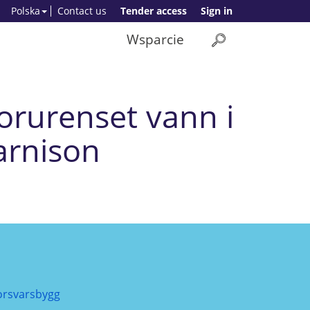
Polska
Contact us
Tender access
Sign in
Wsparcie
orurenset vann i
arnison
orsvarsbygg