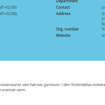
Department
MT+02:00)
Contact
J
MT+02:00)
Address
G
0
N
Org. number
9
Website
w
servoarer ved Værnes garnison. I den forbindelse inviteres d
rurenset vann.