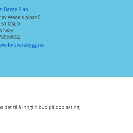
an Børge Rian
rev Wedels plass 5
151
OSLO
orway
75950662
ww.forsvarsbygg.no
et til å inngi tilbud på opplasting,