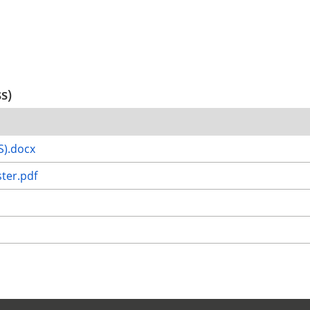
ss)
S).docx
ster.pdf