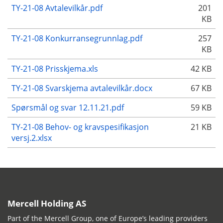
TY-21-08 Avtalevilkår.pdf
201
KB
TY-21-08 Konkurransegrunnlag.pdf
257
KB
TY-21-08 Prisskjema.xls
42 KB
TY-21-08 Svarskjema avtalevilkår.docx
67 KB
Spørsmål og svar 12.11.21.pdf
59 KB
TY-21-08 Behov- og kravspesifikasjon
21 KB
versj.2.xlsx
Mercell Holding AS
Part of the Mercell Group, one of Europe’s leading providers